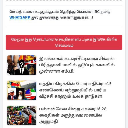
செய்திகளை உடனுக்குடன் தெரிந்து கொள்ள IBC தமிழ்
WHATSAPP
இல் இணைந்து கொள்ளுங்கள்...!
மேலும் இது தொடர்பான செய்திகளைப் படிக்க இங்கே கிளிக்
செய்யவும்
இலங்கைக் கடவுச்சீட்டினால் சிக்கல்:
பிரித்தானியாவில் தடுப்புக் காவலில்
முன்னாள் எம்.பி!
மத்திய கிழக்கின் போர் எதிரொலி!
எண்ணெய் ஏற்றுமதியில் பாரிய
வீழ்ச்சி காணும் உலக நாடுகள்
பல்லன்சேன சிறை கலவரம்! 28
கைதிகள் மருத்துவமனையில்
அனுமதி