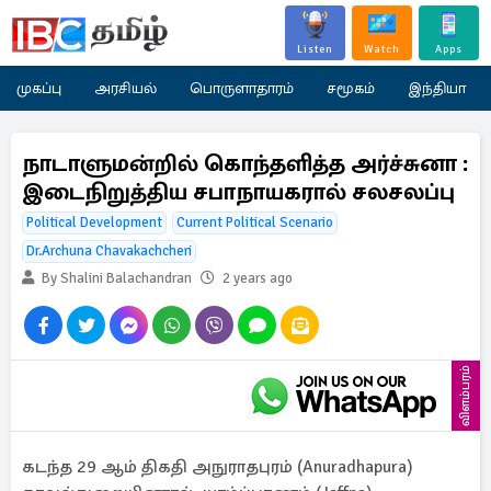
Listen
Watch
Apps
முகப்பு
அரசியல்
பொருளாதாரம்
சமூகம்
இந்தியா
நாடாளுமன்றில் கொந்தளித்த அர்ச்சுனா :
இடைநிறுத்திய சபாநாயகரால் சலசலப்பு
Political Development
Current Political Scenario
Dr.Archuna Chavakachcheri
By Shalini Balachandran
2 years ago
விளம்பரம்
கடந்த 29 ஆம் திகதி அநுராதபுரம் (Anuradhapura)