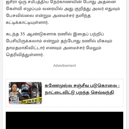
ஜசீரா ஒரு சமீபத்திய நேர்காணலின் போது அதனை
கேள்வி எழுப்பும் வரையில் அது குறித்து அவர் எதுவும்
பேசவில்லை என்றும அமைச்சர் நளிந்த
சுட்டிக்காட்டியுள்ளார்.
கடந்த 35 ஆண்டுகளாக ரணில் இதைப் பற்றிப்
பேசியிருக்கலாம் என்றும் தற்போது ரணில் மிகவும்
தாமதமாகிவிட்டார் எனவும் அமைச்சர் மேலும்
தெரிவித்துள்ளார்.
Advertisement
கணேமுல்ல சஞ்சீவ படுகொலை :
நாட்டைவிட்டு பறந்த செவ்வந்தி