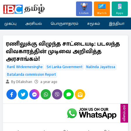
Listen
Watch
Apps
முகப்பு
அரசியல்
பொருளாதாரம்
சமூகம்
இந்தியா
ரணிலுக்கு விழுந்த சாட்டையடி: படலந்த
விவகாரத்தின் முடிவை அறிவித்த
அரசாங்கம்!
Ranil Wickremesinghe
Sri Lanka Government
Nalinda Jayatissa
Batalanda commission Report
By Dilakshan
a year ago
விளம்பரம்