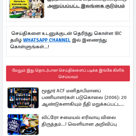
அனுப்பப்பட்ட இலங்கை குடும்பம்
செய்திகளை உடனுக்குடன் தெரிந்து கொள்ள IBC
தமிழ்
WHATSAPP CHANNEL
இல் இணைந்து
கொள்ளுங்கள்...!
மேலும் இது தொடர்பான செய்திகளைப் படிக்க இங்கே கிளிக்
செய்யவும்
மூதூர் ACF மனிதாபிமானப்
பணியாளர்கள் படுகொலை (2006): 20
ஆண்டுகளாகியும் நீதி மறுக்கப்பட்ட
மனிதாபிமானப் பேரவலம்
லிட்ரோ சமையல் எரிவாயு விலை
திருத்தம்...! வெளியான அறிவிப்பு