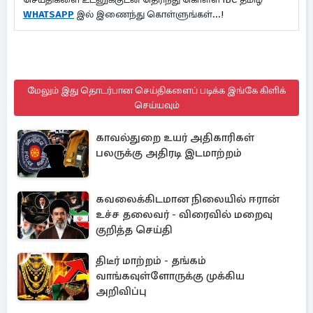
WHATSAPP
இல் இணைந்து கொள்ளுங்கள்...!
மேலும் இது தொடர்பான செய்திகளைப் படிக்க இங்கே கிளிக்
செய்யவும்
காவல்துறை உயர் அதிகாரிகள்
பலருக்கு அதிரடி இடமாற்றம்
கவலைக்கிடமான நிலையில் ஈரான்
உச்ச தலைவர் - விரைவில் மறைவு
குறித்த செய்தி
திடீர் மாற்றம் - தங்கம்
வாங்கவுள்ளோருக்கு முக்கிய
அறிவிப்பு