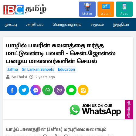
Listen
Watch
Apps
முகப்பு
அரசியல்
பொருளாதாரம்
சமூகம்
இந்தியா
யாழில் பலரின் கவனத்தை ஈர்த்த
மாட்டுவண்டி பவனி - சென்.ஜோன்ஸ்
பழைய மாணவர்களின் செயல்
Jaffna
Sri Lankan Schools
Education
By Thulsi
2 years ago
விளம்பரம்
யாழ்ப்பாணத்தின் (Jaffna) மரபுரிமைகளையும்