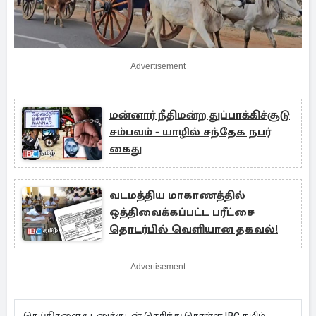
Advertisement
மன்னார் நீதிமன்ற துப்பாக்கிச்சூடு
சம்பவம் - யாழில் சந்தேக நபர்
கைது
வடமத்திய மாகாணத்தில்
ஒத்திவைக்கப்பட்ட பரீட்சை
தொடர்பில் வெளியான தகவல்!
Advertisement
செய்திகளை உடனுக்குடன் தெரிந்து கொள்ள IBC தமிழ்