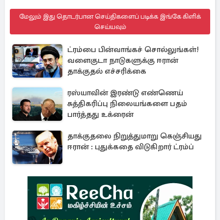
மேலும் இது தொடர்பான செய்திகளைப் படிக்க இங்கே கிளிக்
செய்யவும்
ட்ரம்பை பின்வாங்கச் சொல்லுங்கள்!
வளைகுடா நாடுகளுக்கு ஈரான்
தாக்குதல் எச்சரிக்கை
ரஸ்யாவின் இரண்டு எண்ணெய்
சுத்திகரிப்பு நிலையங்களை பதம்
பார்த்தது உக்ரைன்
தாக்குதலை நிறுத்துமாறு கெஞ்சியது
ஈரான் : புதுக்கதை விடுகிறார் ட்ரம்ப்