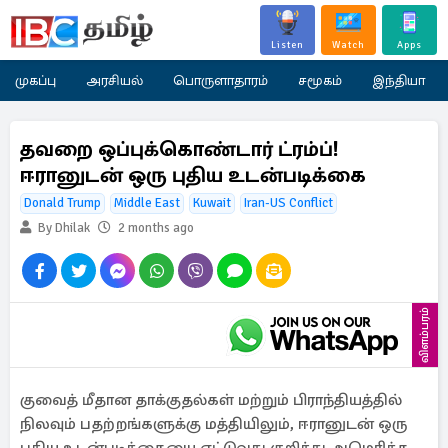
Listen
Watch
Apps
முகப்பு
அரசியல்
பொருளாதாரம்
சமூகம்
இந்தியா
தவறை ஒப்புக்கொண்டார் ட்ரம்ப்!
ஈரானுடன் ஒரு புதிய உடன்படிக்கை
Donald Trump
Middle East
Kuwait
Iran-US Conflict
By Dhilak
2 months ago
விளம்பரம்
குவைத் மீதான தாக்குதல்கள் மற்றும் பிராந்தியத்தில்
நிலவும் பதற்றங்களுக்கு மத்தியிலும், ஈரானுடன் ஒரு