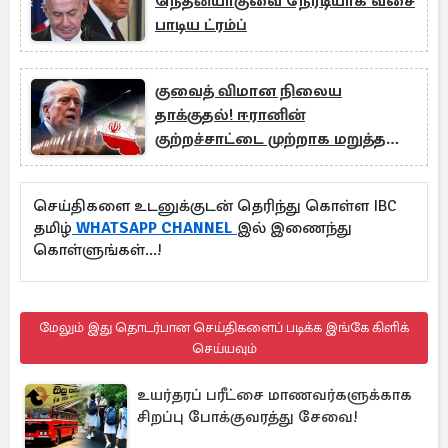
நெதன்யாகுவை நேரடியாக வசை
பாடிய ட்ரம்ப்
குவைத் விமான நிலைய
தாக்குதல்! ஈரானின்
குற்றச்சாட்டை முற்றாக மறுத்த
அமெரிக்கா
செய்திகளை உடனுக்குடன் தெரிந்து கொள்ள IBC
தமிழ்
WHATSAPP CHANNEL
இல் இணைந்து
கொள்ளுங்கள்...!
மேலும் இது தொடர்பான செய்திகளைப் படிக்க இங்கே கிளிக்
செய்யவும்
உயர்தரப் பரீட்சை மாணவர்களுக்காக
சிறப்பு போக்குவரத்து சேவை!