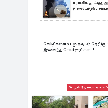
ஈரானிய தாக்குதல
நிலையத்தில் சம்ப
செய்திகளை உடனுக்குடன் தெரிந்து
இணைந்து கொள்ளுங்கள்...!
மேலும் இது தொடர்பான செ