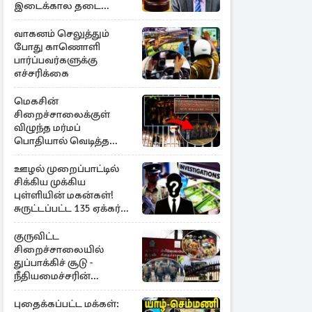
இடைக்கால தடை
உத்தரவு!
வாகனம் செலுத்தும்
போது காணொளி
பார்ப்பவர்களுக்கு
எச்சரிக்கை
மெகசின்
சிறைச்சாலைக்குள்
விழுந்த மர்மப்
பொதியால் வெடித்த
மோதல் - ஒருவர் பலி :
பலர் காயம்
ஊழல் முறைப்பாட்டில்
சிக்கிய முக்கிய
புள்ளியின் மகன்கள்!
சுருட்டப்பட்ட 135 ஏக்கர்
தேயிலைத் தோட்டம்
குருவிட்ட
சிறைச்சாலையில்
துப்பாக்கிச் சூடு -
நீதியமைச்சரின்
அறிவிப்பு
புதைக்கப்பட்ட மக்கள்: