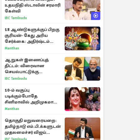
உதயநிதி ஸ்டாலின் சரமாரி
கேள்வி
IBC Tamilnadu
18 ஆண்டுகளுக்குப் பிறகு
சூரியன்- கேது அரிய
சேர்க்கை: அதிர்ஷ்டம்
பெறும் 3 ராசிகள்!
Manithan
ஆறுகள் இணைப்புத்
திட்டம்: விரைவான
செயல்பாட்டுக்கு
பிரதமருக்கு முதலமைச்சர்
IBC Tamilnadu
கடிதம்
10-ம் வகுப்பு
படிக்கும்போதே
சினிமாவில் அறிமுகமான
த்ரிஷா! உண்மையை
Manithan
பகிர்ந்த இயக்குநர் பிரவீன்
காந்தி
தொகுதி மறுவரையறை:
தமிழ்நாடு எம்.பி.க்களுடன்
முதலமைச்சர் விஜய்
ஆலோசனை
IBC Tamilnadu