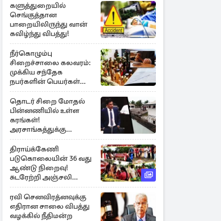
களுத்துறையில்
செங்குத்தான
பாறையிலிருந்து வான்
கவிழ்ந்து விபத்து!
நீர்கொழும்பு
சிறைச்சாலை கலவரம்:
முக்கிய சந்தேக
நபர்களின் பெயர்கள்
நீதிமன்றில் சமர்ப்பிப்பு!
தொடர் சிறை மோதல்
பின்னணியில் உள்ள
கரங்கள்!
அரசாங்கத்துக்கு
கிடைத்த புலனாய்வு
தகவல்
திராய்க்கேணி
படுகொலையின் 36 வது
ஆண்டு நிறைவு!
சுடரேற்றி அஞ்சலி
செலுத்திய மக்கள்
ரவி செனவிரத்னவுக்கு
எதிரான சாலை விபத்து
வழக்கில் நீதிமன்ற