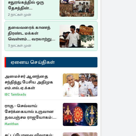
சதுரங்கத்தில் ஒரு
தேசத்தின்
தீர்க்கதரிசனம் :
2 நாட்கள் முன்
சுதுமலை பிரகடனம்
ஒரு வரலாற்றுப் பாடம்
தலைவரைக் காணத்
திரண்ட மக்கள்
வெள்ளம்... வரலாற்றுச்
சிறப்புமிக்க சுதுமலைப்
3 நாட்கள் முன்
பிரகடனம்…
ஏனைய செய்திகள்
அமைச்சர் ஆனந்தை
சந்தித்து பேசிய அதிமுக
எம்.எல்.ஏ.க்கள்
IBC Tamilnadu
ராகு - செவ்வாய்
சேர்க்கையால் உருவான
நவபஞ்சம ராஜயோகம்:
அதிர்ஷ்டம் பெறும் 3
Manithan
ராசிகள்!
சட்டப்பேரவை விவாதம்: