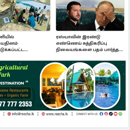
ியில்
ரஸ்யாவின் இரண்டு
யதினம்
எண்ணெய் சுத்திகரிப்பு
ுக்கப்பட்ட
நிலையங்களை பதம் பார்த்தது
ப்பொருட்கள்
உக்ரைன்