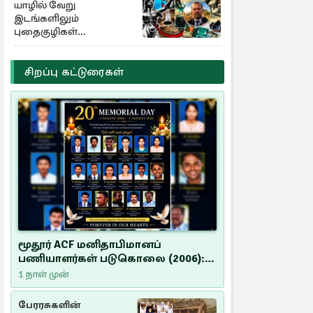
யாழில் வேறு
இடங்களிலும்
புதைகுழிகள்
இருக்கலாம்..!
எழுமாற்றாக அகழ்வு
சிறப்பு கட்டுரைகள்
மூதூர் ACF மனிதாபிமானப்
பணியாளர்கள் படுகொலை (2006):
20 ஆண்டுகளாகியும் நீதி
1 நாள் முன்
மறுக்கப்பட்ட மனிதாபிமானப்
பேரவலம்
பேரரசுகளின்