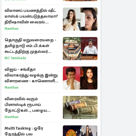
விமானப் பயணத்தில் ஷீட்
மாஸ்க் பயன்படுத்தலாமா?
திரிஷாவின் வைரல்
செல்ஃபிக்கு மருத்துவர்
Manithan
விளக்கம்
தொகுதி மறுவரையறை -
தமிழ்நாடு எம்.பி.க்கள்
கூட்டத்திற்கு முதல்வர்
விஜய் அழைப்பு
IBC Tamilnadu
விஜய் - சங்கீதா
விவாகரத்து வழக்கு இன்று
விசாரணை - காணொளி
மூலம் ஆஜராக வாய்ப்பு
Manithan
விரைவில் வரும்
பிளாஸ்டிக் ரூபாய்
நோட்டுகள்.., பழைய
காகித நோட்டுகள்
Manithan
செல்லுமா?
Multi Tasking : ஒரே
நேரத்தில் பல