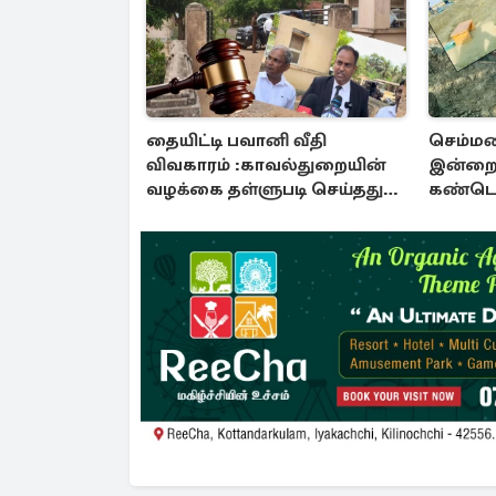
தையிட்டி பவானி வீதி
செம்மண
விவகாரம் :காவல்துறையின்
இன்றை
வழக்கை தள்ளுபடி செய்தது
கண்டெட
நீதிமன்றம்
சான்று