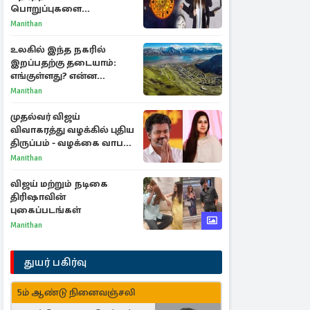
பொறுப்புகளை
கையாளும் டாப் 3 ராசிகள்!
Manithan
உலகில் இந்த நகரில்
இறப்பதற்கு தடையாம்:
எங்குள்ளது? என்ன
காரணம் தெரியுமா?
Manithan
முதல்வர் விஜய்
விவாகரத்து வழக்கில் புதிய
திருப்பம் - வழக்கை வாபஸ்
பெற்ற சங்கீதா!
Manithan
விஜய் மற்றும் நடிகை
திரிஷாவின்
புகைப்படங்கள்
Manithan
துயர் பகிர்வு
5ம் ஆண்டு நினைவஞ்சலி