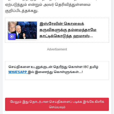
ஏற்படுத்தும் என்றும் அவர் தெரிவித்துள்ளமை
குறிப்பிடத்தக்கது.
இஸ்ரேலின் கொலைக்
கருவிகளுக்கு தம்மைத்தாமே
காட்டிக்கொடுத்த ஹமாஸ்
தலைவர்கள்!
Advertisement
செய்திகளை உடனுக்குடன் தெரிந்து கொள்ள IBC தமிழ்
WHATSAPP
இல் இணைந்து கொள்ளுங்கள்...!
மேலும் இது தொடர்பான செய்திகளைப் படிக்க இங்கே கிளிக்
செய்யவும்