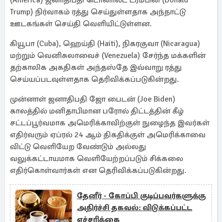
(America) ஜனாதிபதி டொனால்ட் ட்ரம்பின் (Donald
Trump) நிர்வாகம் ரத்து செய்துள்ளதாக அந்நாட்டு
ஊடகங்கள் செய்தி வெளியிட்டுள்ளன.
கியூபா (Cuba), ஹெய்தி (Haiti), நிகரகுவா (Nicaragua)
மற்றும் வெனிசுலாவைச் (Venezuela) சேர்ந்த மக்களின்
தற்காலிக அகதிகள் அந்தஸ்தே இவ்வாறு ரத்து
செய்யப்படவுள்ளதாக தெரிவிக்கப்படுகின்றது.
முன்னாள் ஜனாதிபதி ஜோ பைடன் (Joe Biden)
காலத்தில் மனிதாபிமான பரோல் திட்டத்தின் கீழ்
சட்டப்பூர்வமாக அமெரிக்காவிற்குள் நுழைந்த இவர்கள்
எதிர்வரும் ஏப்ரல் 24 ஆம் திகதிக்குள் அமெரிக்காவை
விட்டு வெளியேற வேண்டும் அல்லது
வலுக்கட்டாயமாக வெளியேற்றப்படும் சிக்கலை
எதிர்கொள்வார்கள் என தெரிவிக்கப்படுகின்றது.
தேனீர் - கோப்பி குடிப்பவர்களுக்கு
அதிர்ச்சி தகவல்: விடுக்கப்பட்ட
எச்சரிக்கை