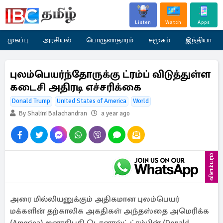
Listen
Watch
Apps
முகப்பு
அரசியல்
பொருளாதாரம்
சமூகம்
இந்தியா
புலம்பெயர்ந்தோருக்கு ட்ரம்ப் விடுத்துள்ள
கடைசி அதிரடி எச்சரிக்கை
Donald Trump
United States of America
World
By Shalini Balachandran
a year ago
விளம்பரம்
அரை மில்லியனுக்கும் அதிகமான புலம்பெயர்
மக்களின் தற்காலிக அகதிகள் அந்தஸ்தை அமெரிக்க