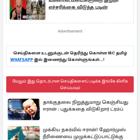
எச்சரிக்கை விடுத்த புடின்
Advertisement
செய்திகளை உடனுக்குடன் தெரிந்து கொள்ள IBC தமிழ்
WHATSAPP
இல் இணைந்து கொள்ளுங்கள்...!
மேலும் இது தொடர்பான செய்திகளைப் படிக்க இங்கே கிளிக்
செய்யவும்
தாக்குதலை நிறுத்துமாறு கெஞ்சியது
ஈரான் : புதுக்கதை விடுகிறார் ட்ரம்ப்
முக்கிய நகர்வில் ஈரான்! ஹோர்முஸ்
நீரிணையை முழுக்கட்டுப்பாட்டுக்கு