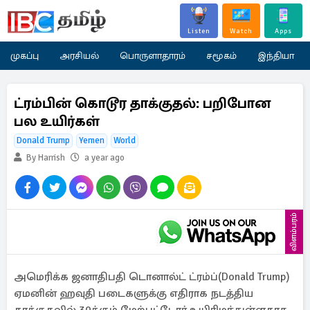
Listen
Watch
Apps
முகப்பு
அரசியல்
பொருளாதாரம்
சமூகம்
இந்தியா
ட்ரம்பின் கொடூர தாக்குதல்: பறிபோன
பல உயிர்கள்
Donald Trump
Yemen
World
By Harrish
a year ago
விளம்பரம்
அமெரிக்க ஜனாதிபதி டொனால்ட் ட்ரம்ப்(Donald Trump)
ஏமனின் ஹவுதி படைகளுக்கு எதிராக நடத்திய