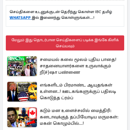
செய்திகளை உடனுக்குடன் தெரிந்து கொள்ள IBC தமிழ்
WHATSAPP
இல் இணைந்து கொள்ளுங்கள்...!
மேலும் இது தொடர்பான செய்திகளைப் படிக்க இங்கே கிளிக்
செய்யவும்
சமையல் கலை மூலம் புதிய பாதை!
சாதனையாளர்களை உருவாக்கும்
றீ(ச்)ஷா பண்ணை
எங்களிடம் பிரமாண்ட ஆயுதங்கள்
உள்ளன..! ஊடகங்களுக்குப் பதிலடி
கொடுத்த ட்ரம்ப்
கடும் மன உளைச்சலில் மைத்திரி:
கனடாவுக்குத் தப்பியோடிய மருமகள்:
மகன் கொழும்பில்...!