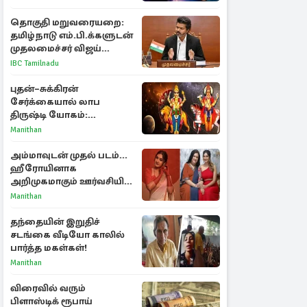
ராசிகள்!
தொகுதி மறுவரையறை:
தமிழ்நாடு எம்.பி.க்களுடன்
முதலமைச்சர் விஜய்
ஆலோசனை
IBC Tamilnadu
புதன்–சுக்கிரன்
சேர்க்கையால் லாப
திருஷ்டி யோகம்:
அதிர்ஷ்டம் பெறும் டாப் 3
Manithan
ராசிகள்!
அம்மாவுடன் முதல் படம்...
ஹீரோயினாக
அறிமுகமாகும் ஊர்வசியின்
மகள் தேஜலட்சுமி!
Manithan
தந்தையின் இறுதிச்
சடங்கை வீடியோ காலில்
பார்த்த மகள்கள்!
Manithan
விரைவில் வரும்
பிளாஸ்டிக் ரூபாய்