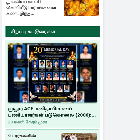
துல்லியப் காட்சி
வெளியீடு! மர்மங்களை
கண்டறிந்த
விஞ்ஞானிகள்
சிறப்பு கட்டுரைகள்
மூதூர் ACF மனிதாபிமானப்
பணியாளர்கள் படுகொலை (2006):
20 ஆண்டுகளாகியும் நீதி
20 மணி நேரம் முன்
மறுக்கப்பட்ட மனிதாபிமானப்
பேரவலம்
பேரரசுகளின்