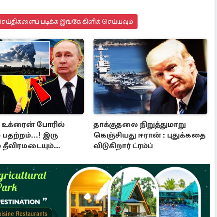
ய்திகளைப் படிக்க இங்கே கிளிக் செய்யவும்
- உக்ரைன் போரில்
தாக்குதலை நிறுத்துமாறு
 பதற்றம்...! இரு
கெஞ்சியது ஈரான் : புதுக்கதை
் தீவிரமடையும்
விடுகிறார் ட்ரம்ப்
ல்கள்