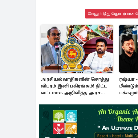
மேலும் இது தொடர்பான செ
அரசியல்வாதிகளின் சொத்து
ரஷ்யா 
விபரம் இனி பகிரங்கம்! திட்ட
மீண்டும்
வட்டமாக அறிவித்த அரச
பக்கமும
தரப்பு
தாக்குத