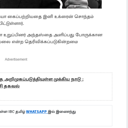
ரஷ்யா கைப்பற்றியதை இனி உக்ரைன் சொந்தம்
ட்டுள்ளார்.
ோ உறுப்பினர் அந்தஸ்தை அளிப்பது போருக்கான
ில்லை என்ற தெரிவிக்கப்படுகின்றமை
Advertisement
ை அறிமுகப்படுத்தியுள்ள முக்கிய நாடு :
சி தகவல்
்ள IBC தமிழ்
WHATSAPP
இல் இணைந்து