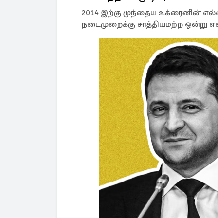
2014 இற்கு முந்தைய உக்ரைனின் எல
நடைமுறைக்கு சாத்தியமற்ற ஒன்று என