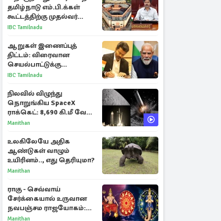
தமிழ்நாடு எம்.பி.க்கள்
கூட்டத்திற்கு முதல்வர்
விஜய் அழைப்பு
IBC Tamilnadu
ஆறுகள் இணைப்புத்
திட்டம்: விரைவான
செயல்பாட்டுக்கு
பிரதமருக்கு முதலமைச்சர்
IBC Tamilnadu
கடிதம்
நிலவில் விழுந்து
நொறுங்கிய SpaceX
ராக்கெட்: 8,690 கி.மீ வேக
மோதலால் உருவான புதிய
Manithan
பள்ளம்!
உலகிலேயே அதிக
ஆண்டுகள் வாழும்
உயிரினம்.., எது தெரியுமா?
Manithan
ராகு - செவ்வாய்
சேர்க்கையால் உருவான
நவபஞ்சம ராஜயோகம்:
அதிர்ஷ்டம் பெறும் 3
Manithan