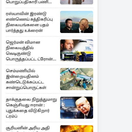
பொறுப்பதிகாரி பணி
இடைநீக்கம்
ரஸ்யாவின் இரண்டு
எண்ணெய் சுத்திகரிப்பு
நிலையங்களை பதம்
பார்த்தது உக்ரைன்
ஜெர்மன் விமான
நிலையத்தில்
வெடிகுண்டு
பொருத்தப்பட்ட ட்ரோன்!
தப்பியது உக்ரைன்
விமானம்
செம்மணியில்
இன்றையதினம்
கண்டெடுக்கப்பட்ட
சான்றுப்பொருட்கள்
தாக்குதலை நிறுத்துமாறு
கெஞ்சியது ஈரான் :
புதுக்கதை விடுகிறார்
ட்ரம்ப்
சூரியனின் அரிய அதி