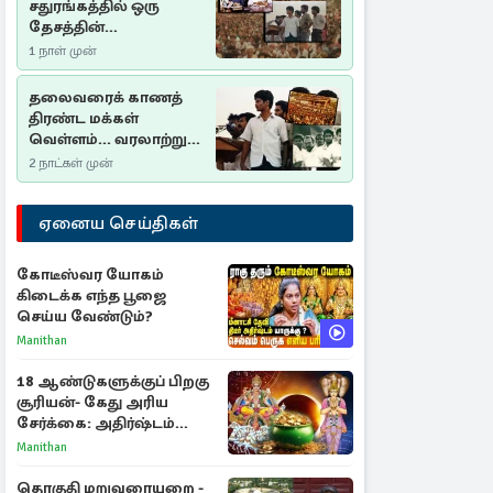
சதுரங்கத்தில் ஒரு
தேசத்தின்
தீர்க்கதரிசனம் :
1 நாள் முன்
சுதுமலை பிரகடனம்
ஒரு வரலாற்றுப் பாடம்
தலைவரைக் காணத்
திரண்ட மக்கள்
வெள்ளம்... வரலாற்றுச்
சிறப்புமிக்க சுதுமலைப்
2 நாட்கள் முன்
பிரகடனம்…
ஏனைய செய்திகள்
கோடீஸ்வர யோகம்
கிடைக்க எந்த பூஜை
செய்ய வேண்டும்?
Manithan
18 ஆண்டுகளுக்குப் பிறகு
சூரியன்- கேது அரிய
சேர்க்கை: அதிர்ஷ்டம்
பெறும் 3 ராசிகள்!
Manithan
தொகுதி மறுவரையறை -