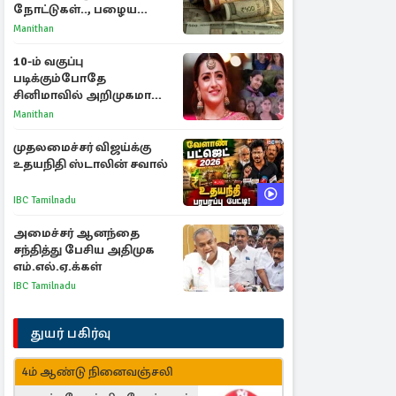
நோட்டுகள்.., பழைய
காகித நோட்டுகள்
Manithan
செல்லுமா?
10-ம் வகுப்பு
படிக்கும்போதே
சினிமாவில் அறிமுகமான
த்ரிஷா! உண்மையை
Manithan
பகிர்ந்த இயக்குநர் பிரவீன்
காந்தி
முதலமைச்சர் விஜய்க்கு
உதயநிதி ஸ்டாலின் சவால்
IBC Tamilnadu
அமைச்சர் ஆனந்தை
சந்தித்து பேசிய அதிமுக
எம்.எல்.ஏ.க்கள்
IBC Tamilnadu
துயர் பகிர்வு
4ம் ஆண்டு நினைவஞ்சலி