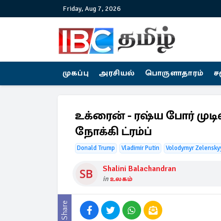
Friday, Aug 7, 2026
முகப்பு
அரசியல்
பொருளாதாரம்
ச
உக்ரைன் - ரஷ்ய போர் முடிவ
நோக்கி ட்ரம்ப்
Donald Trump
Vladimir Putin
Volodymyr Zelensky
Shalini Balachandran
in
உலகம்
Share