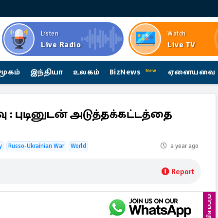
Listen
Watch
Live Radio
Live TV
மூகம்
இந்தியா
உலகம்
BizNews
ஏனையவை
New
ு : புடினுடன் அடுத்தக்கட்டத்தை
y
Russo-Ukrainian War
World
a year ago
Report
விளம்பரம்