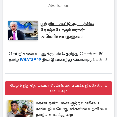
Advertisement
பூஜ்ஜிய - கூட்டு ஆட்டத்தில்
தோற்கபோகும் ஈரான்!
அமெரிக்கா சூளுரை
செய்திகளை உடனுக்குடன் தெரிந்து கொள்ள IBC
தமிழ்
WHATSAPP
இல் இணைந்து கொள்ளுங்கள்...!
மேலும் இது தொடர்பான செய்திகளைப் படிக்க இங்கே கிளிக்
செய்யவும்
மரண தண்டனை குற்றவாளியை
கண்டறிய பொதுமக்களின் உதவியை
நாடும் காவல்துறை