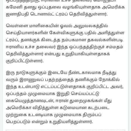
ஒப்பந்தத்திற்கு, ஈரானின் உச்ச தலைவர் மொஜ்தபா
கமேனி தனது ஒப்புதலை வழங்கியுள்ளதாக அமெரிக்க
ஜனாதிபதி டொனால்ட் ட்ரம்ப் தெரிவித்துள்ளார்.
வெள்ளை மாளிகையின் ஓவல் அலுவலகத்தில்
செய்தியாளர்களின் கேள்விகளுக்கு பதில் அளித்துள்ள
ட்ரம்ப், தனக்குக் கிடைத்த நம்பகமான தகவல்களின்படி
ஈரானிய உச்ச தலைவர் இந்த ஒப்பந்தத்திற்குச் சம்மதம்
தெரிவித்துள்ளார் என்பது உறுதியாகியுள்ளதாகக்
குறிப்பிட்டுள்ளார்.
இரு நாடுகளுக்கும் இடையே நீண்டகாலமாக நீடித்து
வரும் இராணுவப் பதற்றத்தைத் தணிக்கும் நோக்கில்
இந்த உடன்பாடு எட்டப்பட்டுள்ளதாகக் குறிப்பிட்ட அவர்,
ஒப்பந்தம் முழுமையாக இறுதி செய்யப்பட்டு
கையெழுத்தானவுடன், ஈரான் துறைமுகங்கள் மீது
அமெரிக்கா விதித்துள்ள கடுமையான கடற்படை
முற்றுகை உடனடியாக முழுமையாக திரும்பப்
பெறப்படும் என்றும் உறுதியளித்துள்ளார்.