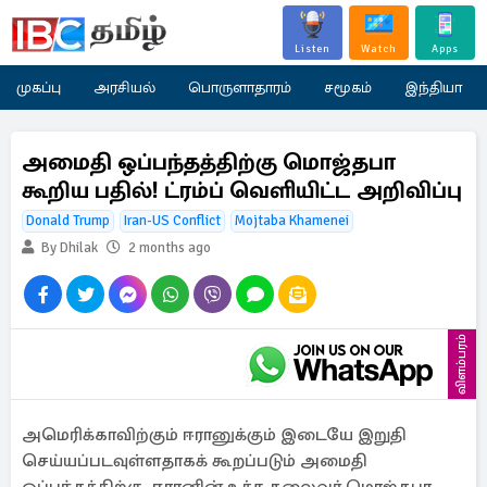
Listen
Watch
Apps
முகப்பு
அரசியல்
பொருளாதாரம்
சமூகம்
இந்தியா
அமைதி ஒப்பந்தத்திற்கு மொஜ்தபா
கூறிய பதில்! ட்ரம்ப் வெளியிட்ட அறிவிப்பு
Donald Trump
Iran-US Conflict
Mojtaba Khamenei
By Dhilak
2 months ago
விளம்பரம்
அமெரிக்காவிற்கும் ஈரானுக்கும் இடையே இறுதி
செய்யப்படவுள்ளதாகக் கூறப்படும் அமைதி