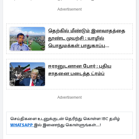
Advertisement
தெற்கில் மீண்டும் இனவாதத்தை
தூண்ட முயற்சி : யாழில்
பொதுமக்கள் பாதுகாப்பு
அமைச்சர் கவலை
ஈரானுடனான போர் : புதிய
சாதனை படைத்த ட்ரம்ப்
Advertisement
செய்திகளை உடனுக்குடன் தெரிந்து கொள்ள IBC தமிழ்
WHATSAPP
இல் இணைந்து கொள்ளுங்கள்...!