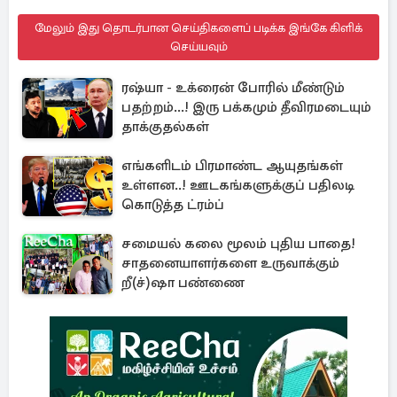
மேலும் இது தொடர்பான செய்திகளைப் படிக்க இங்கே கிளிக்
செய்யவும்
ரஷ்யா - உக்ரைன் போரில் மீண்டும்
பதற்றம்...! இரு பக்கமும் தீவிரமடையும்
தாக்குதல்கள்
எங்களிடம் பிரமாண்ட ஆயுதங்கள்
உள்ளன..! ஊடகங்களுக்குப் பதிலடி
கொடுத்த ட்ரம்ப்
சமையல் கலை மூலம் புதிய பாதை!
சாதனையாளர்களை உருவாக்கும்
றீ(ச்)ஷா பண்ணை