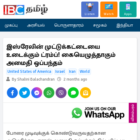
Listen
Watch
Apps
முகப்பு
அரசியல்
பொருளாதாரம்
சமூகம்
இந்தியா
இஸ்ரேலின் முட்டுக்கட்டையை
உடைக்கும் ட்ரம்ப்! கையெழுத்தாகும்
அமைதி ஒப்பந்தம்
United States of America
Israel
Iran
World
By Shalini Balachandran
2 months ago
விளம்பரம்
போரை முடிவுக்குக் கொண்டுவருவதற்கான