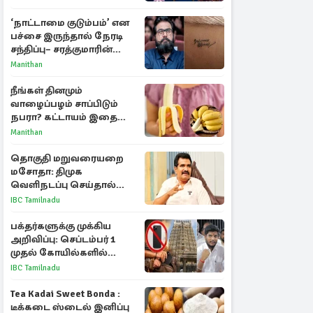
ராசிகள்!
‘நாட்டாமை குடும்பம்’ என
பச்சை இருந்தால் நேரடி
சந்திப்பு– சரத்குமாரின்
புதிய யோசனை
Manithan
நீங்கள் தினமும்
வாழைப்பழம் சாப்பிடும்
நபரா? கட்டாயம் இதை
தெரிந்து கொள்ளுங்கள்
Manithan
தொகுதி மறுவரையறை
மசோதா: திமுக
வெளிநடப்பு செய்தால்
ஆதரவாகவே கருதப்படும்
IBC Tamilnadu
– அமைச்சர் நிர்மல்குமார்
பக்தர்களுக்கு முக்கிய
அறிவிப்பு: செப்டம்பர் 1
முதல் கோயில்களில்
மொபைலுக்கு தடை!
IBC Tamilnadu
Tea Kadai Sweet Bonda :
டீக்கடை ஸ்டைல் இனிப்பு