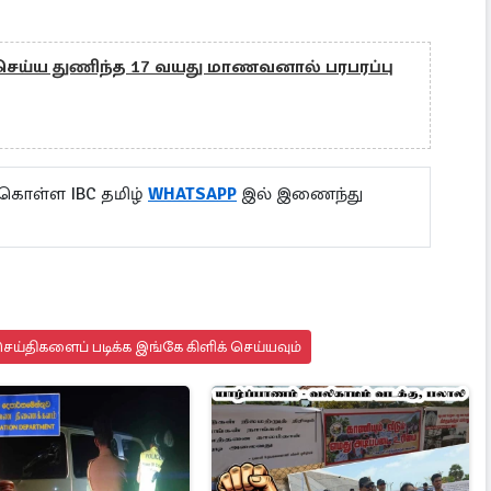
ய்ய துணிந்த 17 வயது மாணவனால் பரபரப்பு
 கொள்ள IBC தமிழ்
WHATSAPP
இல் இணைந்து
ய்திகளைப் படிக்க இங்கே கிளிக் செய்யவும்