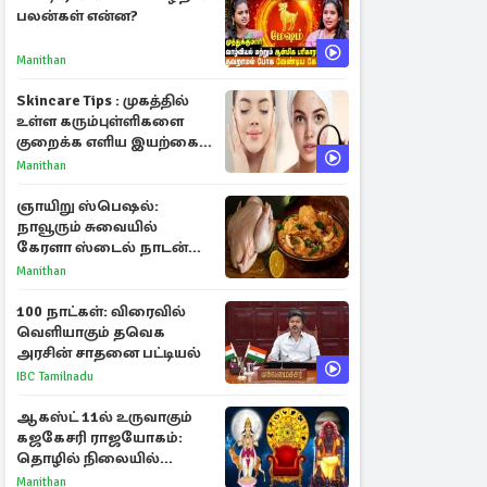
பலன்கள் என்ன?
Manithan
Skincare Tips : முகத்தில்
உள்ள கரும்புள்ளிகளை
குறைக்க எளிய இயற்கை
வழிகள்!
Manithan
ஞாயிறு ஸ்பெஷல்:
நாவூரும் சுவையில்
கேரளா ஸ்டைல் நாடன்
சிக்கன் குழம்பு ரெசிபி!
Manithan
100 நாட்கள்: விரைவில்
வெளியாகும் தவெக
அரசின் சாதனை பட்டியல்
IBC Tamilnadu
ஆகஸ்ட் 11ல் உருவாகும்
கஜகேசரி ராஜயோகம்:
தொழில் நிலையில்
அதிர்ஷ்டம் பெறும் 3
Manithan