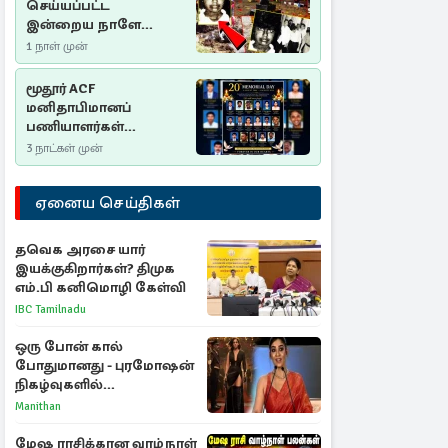
செய்யப்பட்ட
இன்றைய நாளே
செம்மணி
1 நாள் முன்
இனப்படுகொலை
தினம்…!
மூதூர் ACF
மனிதாபிமானப்
பணியாளர்கள்
படுகொலை (2006): 20
3 நாட்கள் முன்
ஆண்டுகளாகியும் நீதி
மறுக்கப்பட்ட
ஏனைய செய்திகள்
மனிதாபிமானப்
பேரவலம்
தவெக அரசை யார்
இயக்குகிறார்கள்? திமுக
எம்.பி கனிமொழி கேள்வி
IBC Tamilnadu
ஒரு போன் கால்
போதுமானது - புரமோஷன்
நிகழ்வுகளில்
பங்கேற்காதது குறித்து
Manithan
நயன்தாரா ஓபன் டாக்!
மேஷ ராசிக்கான வாழ்நாள்