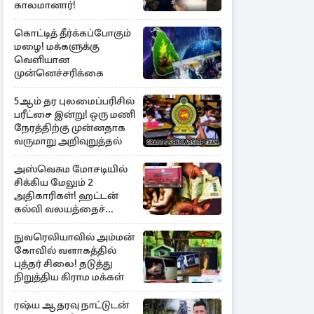
காலமானார்!
கொட்டித் தீர்க்கப்போகும்
மழை! மக்களுக்கு
வெளியான
முன்னெச்சரிக்கை
5ஆம் தர புலமைப்பரிசில்
பரீட்சை இன்று! ஒரு மணி
நேரத்திற்கு முன்னதாக
வருமாறு அறிவுறுத்தல்
அஸ்வெசும மோசடியில்
சிக்கிய மேலும் 2
அதிகாரிகள்! ஹட்டன்
கல்வி வலயத்தைச்
சேர்ந்த 6 ஆசிரியர்கள்
குறித்து விசாரணை
நுவரெலியாவில் அம்மன்
கோவில் வளாகத்தில்
புத்தர் சிலை! தடுத்து
நிறுத்திய கிராம மக்கள்
ரஷ்ய ஆதரவு நாட்டுடன்