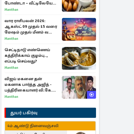
போண்டா – வீட்டிலேயே
செய்வது எப்படி?
Manithan
வார ராசிபலன் 2026:
ஆகஸ்ட் 09 முதல் 15 வரை
மேஷம் முதல் மீனம் வரை
முழு பலன்கள்
Manithan
செட்டிநாடு எண்ணெய்
கத்திரிக்காய் குழம்பு..,
எப்படி செய்வது?
Manithan
விஜய் மகனை தன்
மகனாக பார்த்த அஜித் -
பத்திரிகையாளர் வி.கே.
சுந்தர் ஓபன் டாக்!
Manithan
துயர் பகிர்வு
4ம் ஆண்டு நினைவஞ்சலி