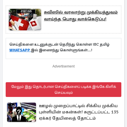
சுவிஸில் வரலாற்று முக்கியத்துவம்
வாய்ந்த பொது வாக்கெடுப்பு!
செய்திகளை உடனுக்குடன் தெரிந்து கொள்ள IBC தமிழ்
WHATSAPP
இல் இணைந்து கொள்ளுங்கள்...!
Advertisement
மேலும் இது தொடர்பான செய்திகளைப் படிக்க இங்கே கிளிக்
செய்யவும்
ஊழல் முறைப்பாட்டில் சிக்கிய முக்கிய
புள்ளியின் மகன்கள்! சுருட்டப்பட்ட 135
ஏக்கர் தேயிலைத் தோட்டம்