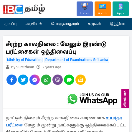
Listen
Watch
Apps
முகப்பு
அரசியல்
பொருளாதாரம்
சமூகம்
இந்தியா
சீரற்ற காலநிலை : மேலும் இரண்டு
பரீட்சைகள் ஒத்திவைப்பு
Ministry of Education
Department of Examinations Sri Lanka
By Sumithiran
2 years ago
விளம்பரம்
நாட்டில் நிலவும் சீரற்ற காலநிலை காரணமாக
உயர்தர
பரீட்சை
மேலும் மூன்று நாட்களுக்கு ஒத்திவைக்கப்பட்ட