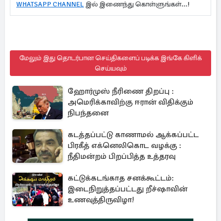
WHATSAPP CHANNEL
இல் இணைந்து கொள்ளுங்கள்...!
மேலும் இது தொடர்பான செய்திகளைப் படிக்க இங்கே கிளிக்
செய்யவும்
ஹோர்முஸ் நீரிணை திறப்பு :
அமெரிக்காவிற்கு ஈரான் விதிக்கும்
நிபந்தனை
கடத்தப்பட்டு காணாமல் ஆக்கப்பட்ட
பிரகீத் எக்னெலிகொட வழக்கு :
நீதிமன்றம் பிறப்பித்த உத்தரவு
கட்டுக்கடங்காத சனக்கூட்டம்:
இடைநிறுத்தப்பட்டது றீச்ஷாவின்
உணவுத்திருவிழா!