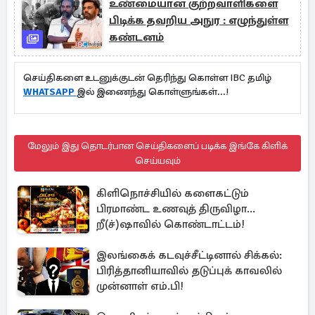
உண்மையான குற்றவாளிகளை
பிடிக்க தவறிய அநுர : எழுந்துள்ள
கண்டனம்
செய்திகளை உடனுக்குடன் தெரிந்து கொள்ள IBC தமிழ்
WHATSAPP
இல் இணைந்து கொள்ளுங்கள்...!
மேலும் இது தொடர்பான செய்திகளைப் படிக்க இங்கே கிளிக்
செய்யவும்
கிளிநொச்சியில் களைகட்டும்
பிரமாண்ட உணவுத் திருவிழா...
றீ(ச்)ஷாவில் கொண்டாட்டம்!
இலங்கைக் கடவுச்சீட்டினால் சிக்கல்:
பிரித்தானியாவில் தடுப்புக் காவலில்
முன்னாள் எம்.பி!