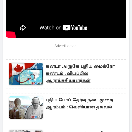
Advertisement
கனடா அருகே புதிய மைக்ரோ
கண்டம் : வியப்பில்
ஆராய்ச்சியாளர்கள்
புதிய போப் தேர்வு நடைமுறை
ஆரம்பம் : வெளியான தகவல்