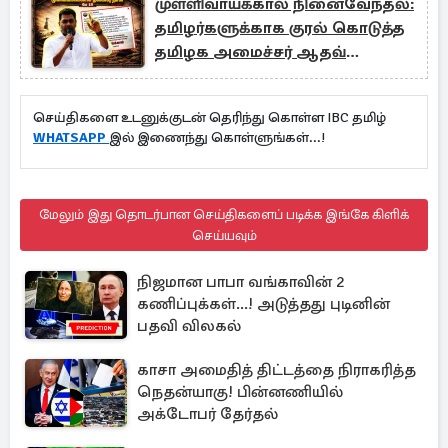
முள்ளிவாய்க்கால் நினைவேந்தல்:
தமிழர்களுக்காக குரல் கொடுத்த
தமிழக அமைச்சர் ஆதவ்
அர்ஜுனா
செய்திகளை உடனுக்குடன் தெரிந்து கொள்ள IBC தமிழ்
WHATSAPP
இல் இணைந்து கொள்ளுங்கள்...!
மேலும் இது தொடர்பான செய்திகளைப் படிக்க இங்கே கிளிக்
செய்யவும்
நிஜமான பாபா வங்காவின் 2
கணிப்புக்கள்...! அடுத்தது புடினின்
பதவி விலகல்
காசா அமைதித் திட்டத்தை நிராகரித்த
நெதன்யாகு! பின்னணியில்
அக்டோபர் தேர்தல்