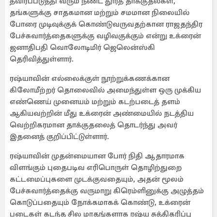
தீவிரப்படுத்தி வரும் நீண்ட தூரத் தாக்குதல்கள்,
தங்களுக்கு சாதகமான மற்றும் சமமான நிலையில்
போரை முடிவுக்குக் கொண்டுவருவதற்கான ராஜதந்திர
பேச்சுவார்த்தைகளுக்கு வழிவகுக்கும் என்று உக்ரைன்
ஜனாதிபதி வொலோடிமிர் ஜெலென்ஸ்கி
தெரிவித்துள்ளார்.
ரஷ்யாவின் எல்லைக்குள் நூற்றுக்கணக்கான
கிலோமீற்றர் தொலைவில் அமைந்துள்ள ஒரு முக்கிய
எண்ணெய் முனையம் மற்றும் கடற்படைத் தளம்
ஆகியவற்றின் மீது உக்ரைன் அண்மையில் நடத்திய
வெற்றிகரமான தாக்குதலைத் தொடர்ந்து அவர்
இதனைத் குறிப்பிட்டுள்ளார்.
ரஷ்யாவின் முதன்மையான போர் நிதி ஆதாரமாக
விளங்கும் புதைபடிவ எரிபொருள் தொழிற்துறை
கட்டமைப்புகளை முடக்குவதையும், அதன் மூலம்
பேச்சுவார்த்தைக்கு வருமாறு கிரெம்ளினுக்கு அழுத்தம்
கொடுப்பதையும் நோக்கமாகக் கொண்டு, உக்ரைன்
படைகள் கடந்த சில மாதங்களாக ரஷ்ய சுத்திகரிப்பு