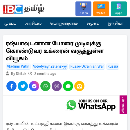
Listen
Watch
Apps
முகப்பு
அரசியல்
பொருளாதாரம்
சமூகம்
இந்தியா
ரஷ்யாவுடனான போரை முடிவுக்கு
கொண்டுவர உக்ரைன் வகுத்துள்ள
வியூகம்
Vladimir Putin
Volodymyr Zelenskyy
Russo-Ukrainian War
Russia
By Dhilak
2 months ago
விளம்பரம்
ரஷ்யாவின் உட்பகுதிகளை இலக்கு வைத்து உக்ரைன்