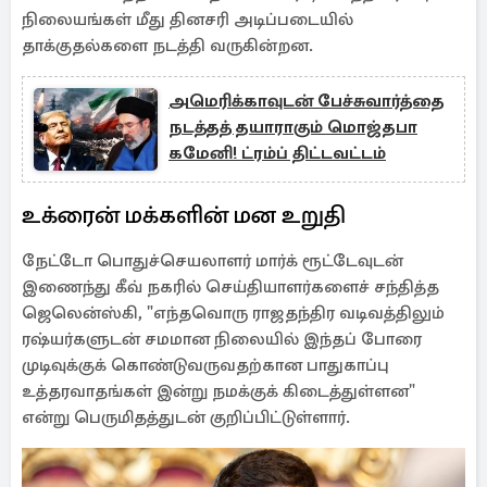
நிலையங்கள் மீது தினசரி அடிப்படையில்
தாக்குதல்களை நடத்தி வருகின்றன.
அமெரிக்காவுடன் பேச்சுவார்த்தை
நடத்தத் தயாராகும் மொஜ்தபா
கமேனி! ட்ரம்ப் திட்டவட்டம்
உக்ரைன் மக்களின் மன உறுதி
நேட்டோ பொதுச்செயலாளர் மார்க் ரூட்டேவுடன்
இணைந்து கீவ் நகரில் செய்தியாளர்களைச் சந்தித்த
ஜெலென்ஸ்கி, "எந்தவொரு ராஜதந்திர வடிவத்திலும்
ரஷ்யர்களுடன் சமமான நிலையில் இந்தப் போரை
முடிவுக்குக் கொண்டுவருவதற்கான பாதுகாப்பு
உத்தரவாதங்கள் இன்று நமக்குக் கிடைத்துள்ளன"
என்று பெருமிதத்துடன் குறிப்பிட்டுள்ளார்.