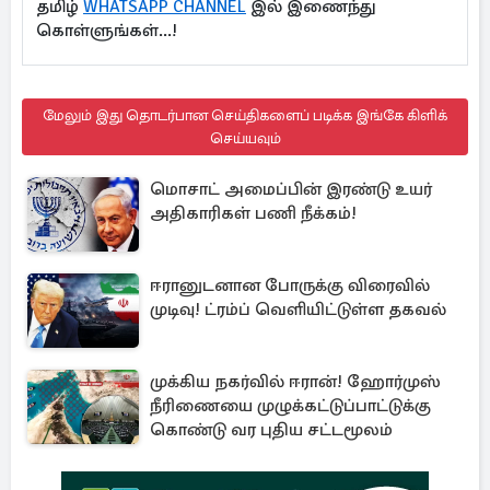
தமிழ்
WHATSAPP CHANNEL
இல் இணைந்து
கொள்ளுங்கள்...!
மேலும் இது தொடர்பான செய்திகளைப் படிக்க இங்கே கிளிக்
செய்யவும்
மொசாட் அமைப்பின் இரண்டு உயர்
அதிகாரிகள் பணி நீக்கம்!
ஈரானுடனான போருக்கு விரைவில்
முடிவு! ட்ரம்ப் வெளியிட்டுள்ள தகவல்
முக்கிய நகர்வில் ஈரான்! ஹோர்முஸ்
நீரிணையை முழுக்கட்டுப்பாட்டுக்கு
கொண்டு வர புதிய சட்டமூலம்