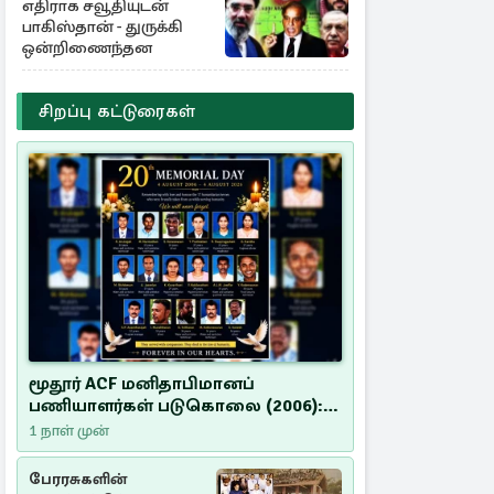
எதிராக சவூதியுடன்
பாகிஸ்தான் - துருக்கி
ஒன்றிணைந்தன
சிறப்பு கட்டுரைகள்
மூதூர் ACF மனிதாபிமானப்
பணியாளர்கள் படுகொலை (2006):
20 ஆண்டுகளாகியும் நீதி
1 நாள் முன்
மறுக்கப்பட்ட மனிதாபிமானப்
பேரவலம்
பேரரசுகளின்