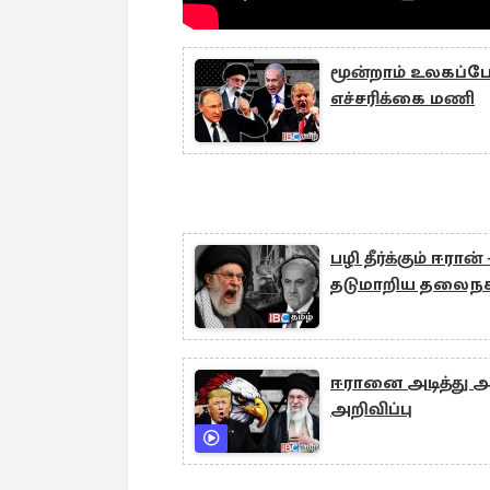
மூன்றாம் உலகப்போ
எச்சரிக்கை மணி
பழி தீர்க்கும் ஈர
தடுமாறிய தலைநக
ஈரானை அடித்து அமெ
அறிவிப்பு