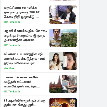
வறட்சியை சமாளிக்க
தமிழக அரசு ரூ.288.97
கோடி நிதி ஒதுக்கீடு -
வெளியான அரசாணை
IBC Tamilnadu
பழனி கோயில் நில மோசடி
வழக்கு: சிறையில் இருந்த
அன்வர்தீன் மரணம்
IBC Tamilnadu
விமானப் பயணத்தில் ஷீட்
மாஸ்க் பயன்படுத்தலாமா?
திரிஷாவின் வைரல்
செல்ஃபிக்கு மருத்துவர்
Manithan
விளக்கம்
டாஸ்மாக் கடைகளில்
கூடுதல் கட்டணம்
வசூலித்தால் வழக்கு:
சென்னை உயர்நீதிமன்றம்
IBC Tamilnadu
உத்தரவு
18 ஆண்டுகளுக்குப் பிறகு
சூரியன்- கேது அரிய