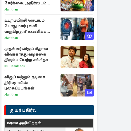
சேர்க்கை: அதிர்ஷ்டம்
பெறும் 3 ராசிகள்!
Manithan
உடற்பயிற்சி செய்யும்
போது மார்பு வலி
வருகிறதா? கவனிக்க
வேண்டிய எச்சரிக்கை
Manithan
அறிகுறிகள்
முதல்வர் விஜய் மீதான
விவாகரத்து வழக்கை
திரும்ப பெற்ற சங்கீதா
IBC Tamilnadu
விஜய் மற்றும் நடிகை
திரிஷாவின்
புகைப்படங்கள்
Manithan
துயர் பகிர்வு
மரண அறிவித்தல்