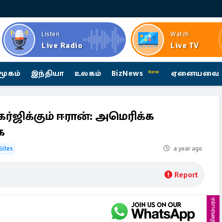
Listen
Watch
Live Radio
Live TV
மூகம்
இந்தியா
உலகம்
BizNews
ஏனையவை
New
 கர்ஜிக்கும் ஈரான்: அமெரிக்க
ை
Sites
a year ago
Report
விளம்பரம்