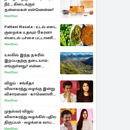
நீர்.., கிடைக்கும்
நன்மைகள் என்னென்ன?
Manithan
Pattani Masala : உடல் எடை
குறைக்க உதவும் கேரளா
ஸ்டைல் பச்சை பட்டாணி
கிரேவி
Manithan
உலகில் இந்த நகரில்
இறப்பதற்கு தடையாம்:
எங்குள்ளது? என்ன
காரணம் தெரியுமா?
Manithan
விஜய் - சங்கீதா
விவாகரத்து வழக்கு இன்று
விசாரணை - காணொளி
மூலம் ஆஜராக வாய்ப்பு
Manithan
முதல்வர் விஜய்
விவாகரத்து வழக்கில் புதிய
திருப்பம் - வழக்கை வாபஸ்
பெற்ற சங்கீதா!
Manithan