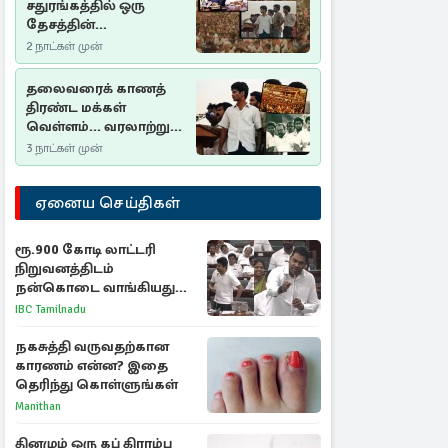
சதுரங்கத்தில் ஒரு
தேசத்தின்
தீர்க்கதரிசனம் :
2 நாட்கள் முன்
சுதுமலை பிரகடனம்
ஒரு வரலாற்றுப் பாடம்
தலைவரைக் காணத்
திரண்ட மக்கள்
வெள்ளம்... வரலாற்றுச்
சிறப்புமிக்க சுதுமலைப்
3 நாட்கள் முன்
பிரகடனம்…
ஏனைய செய்திகள்
ரூ.900 கோடி லாட்டரி
நிறுவனத்திடம்
நன்கொடை வாங்கியது
ஏன்? உதயநிதி - ஆதவ்
IBC Tamilnadu
விவாதம்
நகசுத்தி வருவதற்கான
காரணம் என்ன? இதை
தெரிந்து கொள்ளுங்கள்
Manithan
தினமும் ஒரு கப் கிராம்பு