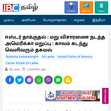
Listen
Watch
Apps
முகப்பு
அரசியல்
பொருளாதாரம்
சமூகம்
இந்தியா
ஈஸ்டர் தாக்குதல் : மறு விசாரணை நடத்த
அமெரிக்கா மறுப்பு : காலம் கடந்து
வெளிவரும் தகவல்
Mahinda Samarasinghe
Sri Lanka
United States of America
Easter Attack Sri Lanka
By Jaso
2 months ago
விளம்பரம்