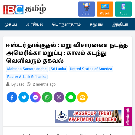
Listen
Watch
Apps
முகப்பு
அரசியல்
பொருளாதாரம்
சமூகம்
இந்தியா
ஈஸ்டர் தாக்குதல் : மறு விசாரணை நடத்த
அமெரிக்கா மறுப்பு : காலம் கடந்து
வெளிவரும் தகவல்
Mahinda Samarasinghe
Sri Lanka
United States of America
Easter Attack Sri Lanka
By Jaso
2 months ago
விளம்பரம்