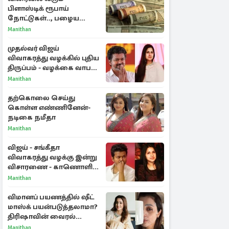
பிளாஸ்டிக் ரூபாய்
நோட்டுகள்.., பழைய
காகித நோட்டுகள்
Manithan
செல்லுமா?
முதல்வர் விஜய்
விவாகரத்து வழக்கில் புதிய
திருப்பம் - வழக்கை வாபஸ்
பெற்ற சங்கீதா!
Manithan
தற்கொலை செய்து
கொள்ள எண்ணினேன்-
நடிகை நமீதா
Manithan
விஜய் - சங்கீதா
விவாகரத்து வழக்கு இன்று
விசாரணை - காணொளி
மூலம் ஆஜராக வாய்ப்பு
Manithan
விமானப் பயணத்தில் ஷீட்
மாஸ்க் பயன்படுத்தலாமா?
திரிஷாவின் வைரல்
செல்ஃபிக்கு மருத்துவர்
Manithan