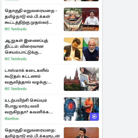
விளக்கம்
தொகுதி மறுவரையறை -
தமிழ்நாடு எம்.பி.க்கள்
கூட்டத்திற்கு முதல்வர்
விஜய் அழைப்பு
IBC Tamilnadu
ஆறுகள் இணைப்புத்
திட்டம்: விரைவான
செயல்பாட்டுக்கு
பிரதமருக்கு முதலமைச்சர்
IBC Tamilnadu
கடிதம்
டாஸ்மாக் கடைகளில்
கூடுதல் கட்டணம்
வசூலித்தால் வழக்கு:
சென்னை உயர்நீதிமன்றம்
IBC Tamilnadu
உத்தரவு
உடற்பயிற்சி செய்யும்
போது மார்பு வலி
வருகிறதா? கவனிக்க
வேண்டிய எச்சரிக்கை
Manithan
அறிகுறிகள்
தொகுதி மறுவரையறை:
தமிழ்நாடு எம்.பி.க்களுடன்