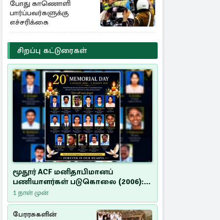
போது காணொளி
பார்ப்பவர்களுக்கு
எச்சரிக்கை
சிறப்பு கட்டுரைகள்
மூதூர் ACF மனிதாபிமானப்
பணியாளர்கள் படுகொலை (2006):
20 ஆண்டுகளாகியும் நீதி
1 நாள் முன்
மறுக்கப்பட்ட மனிதாபிமானப்
பேரவலம்
பேரரசுகளின்