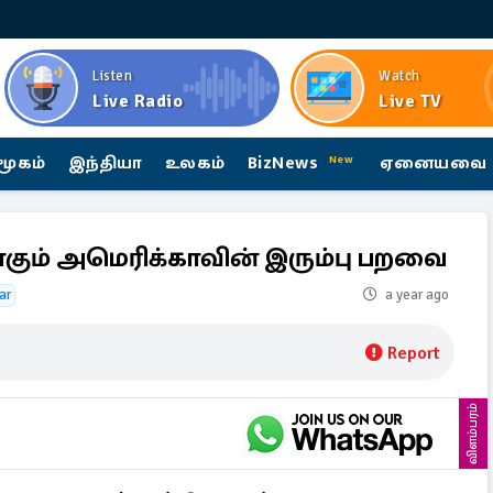
Listen
Watch
Live Radio
Live TV
மூகம்
இந்தியா
உலகம்
BizNews
ஏனையவை
New
ும் அமெரிக்காவின் இரும்பு பறவை
ar
a year ago
Report
விளம்பரம்