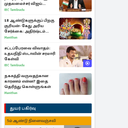
முதலமைச்சர் விஜய்
ஆலோசனை
IBC Tamilnadu
18 ஆண்டுகளுக்குப் பிறகு
சூரியன்- கேது அரிய
சேர்க்கை: அதிர்ஷ்டம்
பெறும் 3 ராசிகள்!
Manithan
சட்டப்பேரவை விவாதம்:
உதயநிதி ஸ்டாலின் சரமாரி
கேள்வி
IBC Tamilnadu
நகசுத்தி வருவதற்கான
காரணம் என்ன? இதை
தெரிந்து கொள்ளுங்கள்
Manithan
துயர் பகிர்வு
5ம் ஆண்டு நினைவஞ்சலி