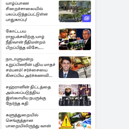
யாழ்ப்பாண
சிறைச்சாலையில்
பலப்படுத்தப்பட்டுள்ள
பாதுகாப்பு!
கோட்டபய
ராஜபக்சவிற்கு யாழ்
நீதிவான் நீதிமன்றம்
பிறப்பித்த விசேட
உத்தரவு!
நாடாளுமன்ற
உறுப்பினரின் புதிய மாதச்
சம்பளம்! சர்ச்சையை
கிளப்பிய அர்ச்சுனாவின்
அறிக்கை
சஹ்ரானின் திட்டத்தை
அம்பலப்படுத்திய
இஸ்லாமிய நபருக்கு
நேர்ந்த கதி
களுத்துறையில்
செங்குத்தான
பாறையிலிருந்து வான்