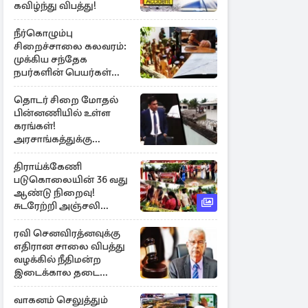
கவிழ்ந்து விபத்து!
நீர்கொழும்பு
சிறைச்சாலை கலவரம்:
முக்கிய சந்தேக
நபர்களின் பெயர்கள்
நீதிமன்றில் சமர்ப்பிப்பு!
தொடர் சிறை மோதல்
பின்னணியில் உள்ள
கரங்கள்!
அரசாங்கத்துக்கு
கிடைத்த புலனாய்வு
தகவல்
திராய்க்கேணி
படுகொலையின் 36 வது
ஆண்டு நிறைவு!
சுடரேற்றி அஞ்சலி
செலுத்திய மக்கள்
ரவி செனவிரத்னவுக்கு
எதிரான சாலை விபத்து
வழக்கில் நீதிமன்ற
இடைக்கால தடை
உத்தரவு!
வாகனம் செலுத்தும்