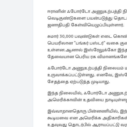
ஈரானின் ஃபோர்டோ அணுஉற்பத்தி நில
வெடிகுண்டுகளை பயன்படுத்து தொட
ஜனாதிபதி கேள்வியெழுப்பியுள்ளார்.
சுமார் 30,000 பவுண்டுகள் எடை கொண்ட
பெயரிலான "பங்கர் பஸ்டர்" வகை குண
உள்ளன.ஆனால் இஸ்ரேலுக்கோ இந்த
தேவையான பெரிய ரக விமானங்கள
ஃபோர்டோ அணுஉற்பத்தி நிலையம் மி
உருவாக்கப்பட்டுள்ளது. எனவே, இஸ்ர
சேதத்தை ஏற்படுத்த முடியாது.
இந்த நிலையில், ஃபோர்டோ அணுஉற்
அமெரிக்காவின் உதவியை நாடியுள்ளத
இவ்வாறானதொரு பின்னணியில், இந்
கூடியவை என அமெரிக்க அதிகாரிகள் ட
உதவுவது தொடர்பில் ஆராயப்பட்டு வர