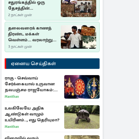
சதுரங்கத்தில் ஒரு
தேசத்தின்
தீர்க்கதரிசனம் :
2 நாட்கள் முன்
சுதுமலை பிரகடனம்
ஒரு வரலாற்றுப் பாடம்
தலைவரைக் காணத்
திரண்ட மக்கள்
வெள்ளம்... வரலாற்றுச்
சிறப்புமிக்க சுதுமலைப்
3 நாட்கள் முன்
பிரகடனம்…
ஏனைய செய்திகள்
ராகு - செவ்வாய்
சேர்க்கையால் உருவான
நவபஞ்சம ராஜயோகம்:
அதிர்ஷ்டம் பெறும் 3
Manithan
ராசிகள்!
உலகிலேயே அதிக
ஆண்டுகள் வாழும்
உயிரினம்.., எது தெரியுமா?
Manithan
விரைவில் வரும்