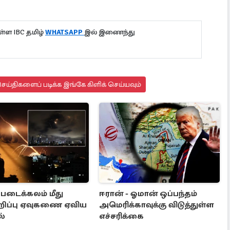
்ள IBC தமிழ்
WHATSAPP
இல் இணைந்து
ய்திகளைப் படிக்க இங்கே கிளிக் செய்யவும்
படைக்கலம் மீது
ஈரான் - ஓமான் ஒப்பந்தம்
ிப்பு ஏவுகணை ஏவிய
அமெரிக்காவுக்கு விடுத்துள்ள
்
எச்சரிக்கை