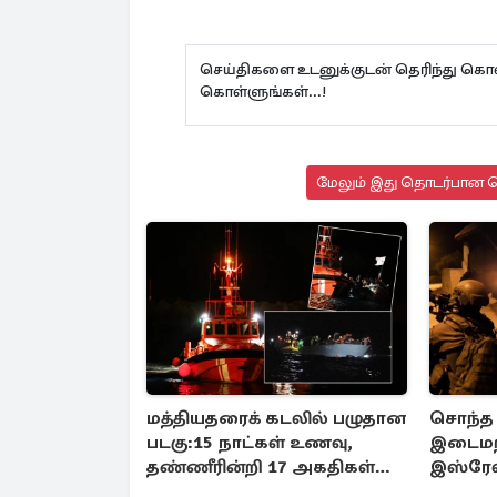
செய்திகளை உடனுக்குடன் தெரிந்து கொள
கொள்ளுங்கள்...!
மேலும் இது தொடர்பான செ
மத்தியதரைக் கடலில் பழுதான
சொந்த 
படகு:15 நாட்கள் உணவு,
இடைமற
தண்ணீரின்றி 17 அகதிகள்
இஸ்ரேல
உயிரிழப்பு