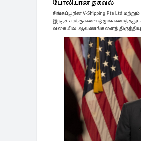
போலியான தகவல்
சிங்கப்பூரின் V-Shipping Pte Ltd மற்ற
இந்தச் சரக்குகளை ஒழுங்கமைத்ததுட
வகையில் ஆவணங்களைத் திருத்திய