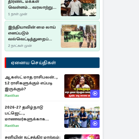
திரண்ட மக்கள்
வெள்ளம்... வரலாற்றுச்
சிறப்புமிக்க சுதுமலைப்
1 நாள் முன்
பிரகடனம்…
இந்தியாவின் மை லாய்
எனப்படும்
வல்வெட்டித்துறைப்
படுகொலை…
2 நாட்கள் முன்
ஏனைய செய்திகள்
ஆகஸ்ட் மாத ராசிபலன்..,
12 ராசிகளுக்கும் எப்படி
இருக்கும்?
Manithan
2026-27 தமிழ்நாடு
பட்ஜெட்..,
மாணவர்களுக்காக
வெளியான முக்கிய
Manithan
அறிவிப்புகள்
சனியின் நட்சத்திர மாற்றம்: