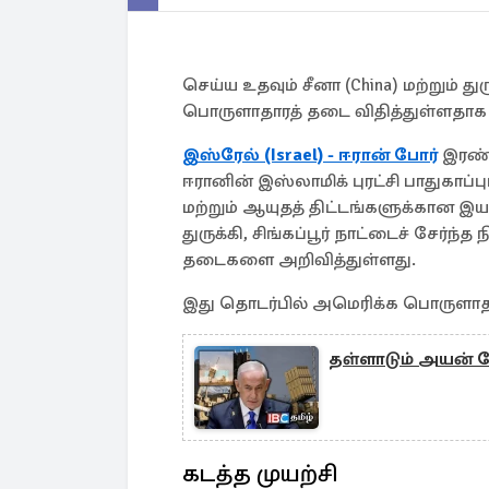
செய்ய உதவும் சீனா (China) மற்றும் து
பொருளாதாரத் தடை விதித்துள்ளதாக
இஸ்ரேல் (Israel) - ஈரான் போர்
இரண்ட
ஈரானின் இஸ்லாமிக் புரட்சி பாதுகாப்
மற்றும் ஆயுதத் திட்டங்களுக்கான
துருக்கி, சிங்கப்பூர் நாட்டைச் சேர்ந
தடைகளை அறிவித்துள்ளது.
இது தொடர்பில் அமெரிக்க பொருளா
தள்ளாடும் அயன் டோ
கடத்த முயற்சி