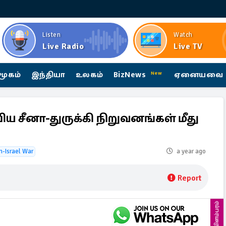
Listen
Watch
Live Radio
Live TV
மூகம்
இந்தியா
உலகம்
BizNews
ஏனையவை
New
ய சீனா-துருக்கி நிறுவனங்கள் மீது
an-Israel War
a year ago
Report
விளம்பரம்