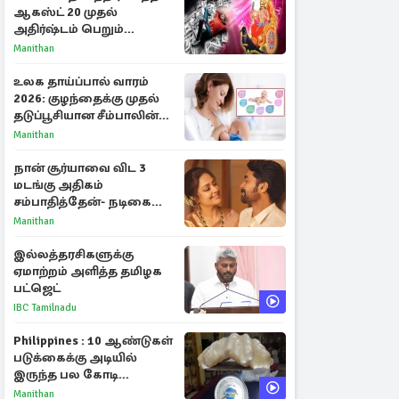
ஆகஸ்ட் 20 முதல்
அதிர்ஷ்டம் பெறும்
ராசிகள்!
Manithan
உலக தாய்ப்பால் வாரம்
2026: குழந்தைக்கு முதல்
தடுப்பூசியான சீம்பாலின்
முக்கியத்துவம்!
Manithan
நான் சூர்யாவை விட 3
மடங்கு அதிகம்
சம்பாதித்தேன்- நடிகை
ஜோதிகா
Manithan
இல்லத்தரசிகளுக்கு
ஏமாற்றம் அளித்த தமிழக
பட்ஜெட்
IBC Tamilnadu
Philippines : 10 ஆண்டுகள்
படுக்கைக்கு அடியில்
இருந்த பல கோடி
மதிப்புள்ள அரிய முத்து!
Manithan