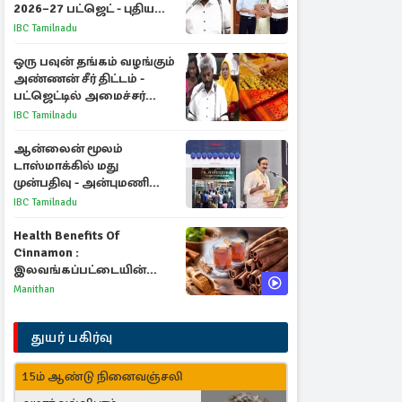
2026–27 பட்ஜெட் - புதிய
நலத்திட்டங்கள்
IBC Tamilnadu
என்னென்ன?
ஒரு பவுன் தங்கம் வழங்கும்
அண்ணன் சீர் திட்டம் -
பட்ஜெட்டில் அமைச்சர்
மரிய வில்சன் அறிவிப்பு!
IBC Tamilnadu
ஆன்லைன் மூலம்
டாஸ்மாக்கில் மது
முன்பதிவு - அன்புமணி
ராமதாஸ் எதிர்ப்பு
IBC Tamilnadu
Health Benefits Of
Cinnamon :
இலவங்கப்பட்டையின்
மருத்துவ குணங்களும்
Manithan
ஆரோக்கிய
நன்மைகளும்!
துயர் பகிர்வு
15ம் ஆண்டு நினைவஞ்சலி