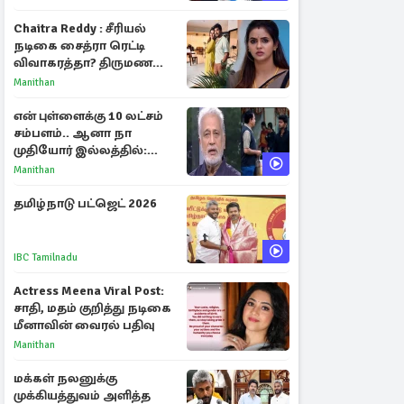
Chaitra Reddy : சீரியல்
நடிகை சைத்ரா ரெட்டி
விவாகரத்தா? திருமண
புகைப்படங்களை நீக்கம்
Manithan
என் புள்ளைக்கு 10 லட்சம்
சம்பளம்.. ஆனா நா
முதியோர் இல்லத்தில்:
நடிகரின் கண்ணீர் பேட்டி
Manithan
தமிழ்நாடு பட்ஜெட் 2026
IBC Tamilnadu
Actress Meena Viral Post:
சாதி, மதம் குறித்து நடிகை
மீனாவின் வைரல் பதிவு
Manithan
மக்கள் நலனுக்கு
முக்கியத்துவம் அளித்த