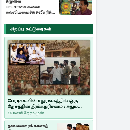
கீழுள்ள
பாடசாலைகளை
கல்வியமைச்சு சுவீகரிக்க
சட்டமில்லை :
கிடைத்தது வெற்றி
சிறப்பு கட்டுரைகள்
பேரரசுகளின் சதுரங்கத்தில் ஒரு
தேசத்தின் தீர்க்கதரிசனம் : சுதுமலை
பிரகடனம் ஒரு வரலாற்றுப் பாடம்
16 மணி நேரம் முன்
தலைவரைக் காணத்