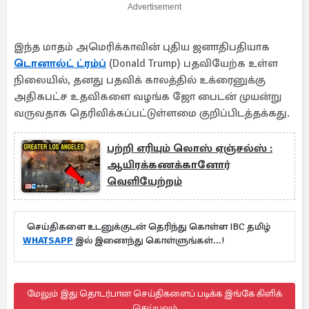
Advertisement
இந்த மாதம் அமெரிக்காவின் புதிய ஜனாதிபதியாக
டொனால்ட் ட்ரம்ப்
(Donald Trump) பதவியேற்க உள்ள
நிலையில், தனது பதவிக் காலத்தில் உக்ரைனுக்கு
அதிகபட்ச உதவிகளை வழங்க ஜோ பைடன் முயன்று
வருவதாக தெரிவிக்கப்பட்டுள்ளமை குறிப்பிடத்தக்கது.
பற்றி எரியும் லொஸ் ஏஞ்சல்ஸ் :
ஆயிரக்கணக்கானோர்
வெளியேற்றம்
செய்திகளை உடனுக்குடன் தெரிந்து கொள்ள IBC தமிழ்
WHATSAPP
இல் இணைந்து கொள்ளுங்கள்...!
மேலும் இது தொடர்பான செய்திகளைப் படிக்க இங்கே கிளிக்
செய்யவும்