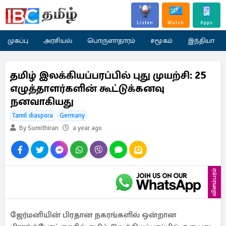
Listen
Watch
Apps
முகப்பு
அரசியல்
பொருளாதாரம்
சமூகம்
இந்தியா
தமிழ் இலக்கியப்பரப்பில் புது முயற்சி: 25
எழுத்தாளர்களின் கூட்டுக்கனவு
நனவாகியது
Tamil diaspora
Germany
By Sumithiran
a year ago
விளம்பரம்
ஜேர்மனியின் பிரதான நகரங்களில் ஒன்றான