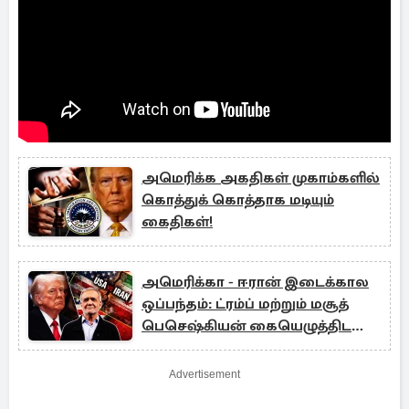
அமெரிக்க அகதிகள் முகாம்களில்
கொத்துக் கொத்தாக மடியும்
கைதிகள்!
அமெரிக்கா - ஈரான் இடைக்கால
ஒப்பந்தம்: ட்ரம்ப் மற்றும் மசூத்
பெசெஷ்கியன் கையெழுத்திட
வாய்ப்பு
Advertisement