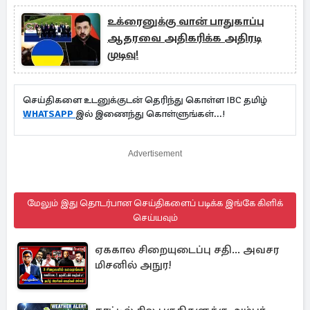
உக்ரைனுக்கு வான் பாதுகாப்பு
ஆதரவை அதிகரிக்க அதிரடி
முடிவு!
செய்திகளை உடனுக்குடன் தெரிந்து கொள்ள IBC தமிழ்
WHATSAPP
இல் இணைந்து கொள்ளுங்கள்...!
Advertisement
மேலும் இது தொடர்பான செய்திகளைப் படிக்க இங்கே கிளிக்
செய்யவும்
ஏககால சிறையுடைப்பு சதி... அவசர
மிசனில் அநுர!