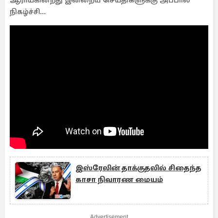
ஆராய்கின்றது இன்றைய செய்திகளுக்கு அப்பால்
நிகழ்ச்சி...
இஸ்ரேலின் தாக்குதலில் சிதைந்த
காசா நிவாரண மையம்
Advertisement