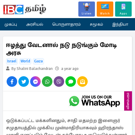
Listen
Watch
Apps
முகப்பு
அரசியல்
பொருளாதாரம்
சமூகம்
இந்தியா
ஈழத்து வேடனால் நடு நடுங்கும் மோடி
அரசு
Israel
World
Gaza
By Shalini Balachandran
a year ago
விளம்பரம்
ஒடுக்கப்பட்ட மக்களினதும், சாதி மதமற்ற இளைஞர்
சமுதாயத்தில் முக்கிய முன்மாதிரியாகவும் ஹிரந்தாஸ்