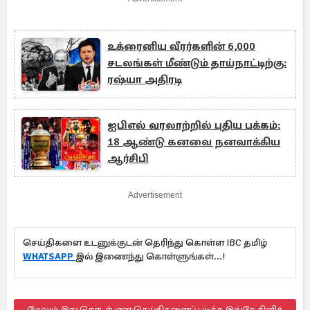
உக்ரைனிய வீரர்களின் 6,000
சடலங்கள் மீண்டும் தாய்நாட்டிற்கு:
ரஷ்யா அதிரடி
ஐபிஎல் வரலாற்றில் புதிய பக்கம்:
18 ஆண்டு கனவை நனவாக்கிய
ஆர்சிபி
Advertisement
செய்திகளை உடனுக்குடன் தெரிந்து கொள்ள IBC தமிழ்
WHATSAPP
இல் இணைந்து கொள்ளுங்கள்...!
மேலும் இது தொடர்பான செய்திகளைப் படிக்க இங்கே கிளிக்