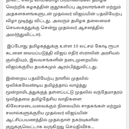
நான்… என்ற வாய்மொழி பிரமாணங்கள் தமிழக
வெற்றிக் கழகத்தின் குதூகலிப்பு ஆரவாரங்கள் மற்றும்
அதகளகளங்களுடன் முதல்வர் விஜய்யின் பதவியேற்பு
விழா முடிந்து விட்டது. அவரும் தமிழக தலைமைச்
செயலகத்துக்கு சென்று முதல்வர் ஆசனத்தில்
அமர்ந்துவிட்டார்.
இப்போது தமிழகத்துக்கு உள்ள 10 லட்சம் கோடி ரூபா
கடனை மையப்படுத்தி விஜய் எதிர் ஸ்ராலின் அரசியல்
குஸ்தியும், இலவசங்களின் நடைமுறையில்
விஜய்க்குரிய தயக்கமும் ஆரம்பித்துவிட்டது.
இன்றைய பதவியேற்பு நாளில் முதலில்
ஒலிக்கவேண்டிய தமிழ்த்தாய் வாழ்த்து
மூன்றாமிடத்துக்குத் தள்ளப்பட்டு முதலில் வந்தேமாதரம்
ஒலித்தமை தமிழ்தேசிய வாதிகளை
கிலேசமடையவைக்கும் நிலையில் சாதகங்கள் மற்றும்
சவால்களுக்குரிய முதல்வர் விஜய்யின்
ஆட்சிப்பயணத்தில் முதல்நாள் நகர்வுகளின்
குறுக்குவெட்டாக வருகிறது செய்திவீச்சு…