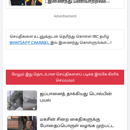
: இணைந்து பணியாற்றவும்
அழைப்பு
Advertisement
செய்திகளை உடனுக்குடன் தெரிந்து கொள்ள IBC தமிழ்
WHATSAPP CHANNEL
இல் இணைந்து கொள்ளுங்கள்...!
மேலும் இது தொடர்பான செய்திகளைப் படிக்க இங்கே கிளிக்
செய்யவும்
ஜப்பானைத் தாக்கியது டொல்பின்
புயல்
மகசின் சிறை கைதிகளுக்கு
போதைப்பொருள் வழங்க முற்பட்ட