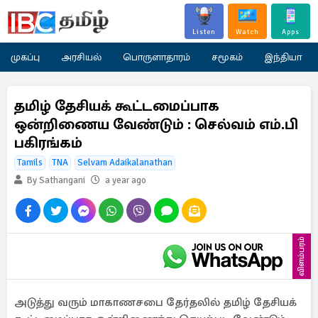
Listen
Watch
Apps
முகப்பு
அரசியல்
பொருளாதாரம்
சமூகம்
இந்தியா
தமிழ் தேசியக் கூட்டமைப்பாக
ஒன்றிணைய வேண்டும் : செல்வம் எம்.பி
பகிரங்கம்
Tamils
TNA
Selvam Adaikalanathan
By Sathangani
a year ago
விளம்பரம்
அடுத்து வரும் மாகாணசபை தேர்தலில் தமிழ் தேசியக்