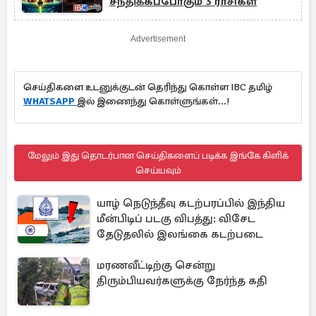
சந்திக்கப்போகும் 3 ராசிகள்
Advertisement
செய்திகளை உடனுக்குடன் தெரிந்து கொள்ள IBC தமிழ்
WHATSAPP
இல் இணைந்து கொள்ளுங்கள்...!
மேலும் இது தொடர்பான செய்திகளைப் படிக்க இங்கே கிளிக்
செய்யவும்
யாழ் நெடுந்தீவு கடற்பரப்பில் இந்திய
மீன்பிடிப் படகு விபத்து: விசேட
தேடுதலில் இலங்கை கடற்படை
மரணவீட்டிற்கு சென்று
திரும்பியவர்களுக்கு நேர்ந்த கதி