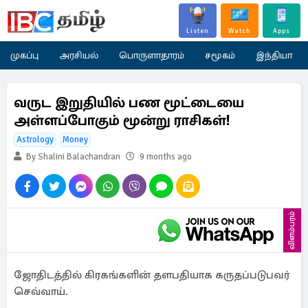
Listen
Watch
Apps
முகப்பு
அரசியல்
பொருளாதாரம்
சமூகம்
இந்தியா
வருட இறுதியில் பண மூட்டையை
அள்ளப்போகும் மூன்று ராசிகள்!
Astrology
Money
By Shalini Balachandran
9 months ago
விளம்பரம்
ஜோதிடத்தில் கிரகங்களின் தளபதியாக கருதப்படுபவர்
செவ்வாய்.