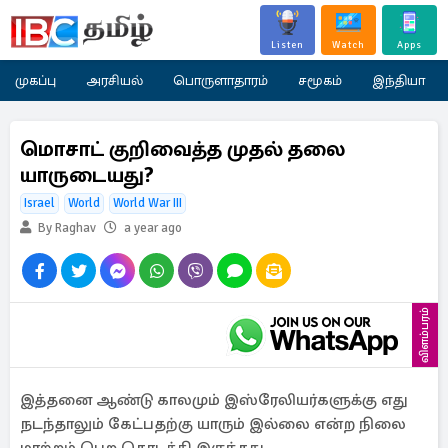
Listen
Watch
Apps
முகப்பு
அரசியல்
பொருளாதாரம்
சமூகம்
இந்தியா
மொசாட் குறிவைத்த முதல் தலை
யாருடையது?
Israel
World
World War III
By Raghav
a year ago
விளம்பரம்
இத்தனை ஆண்டு காலமும் இஸ்ரேலியர்களுக்கு எது
நடந்தாலும் கேட்பதற்கு யாரும் இல்லை என்ற நிலை