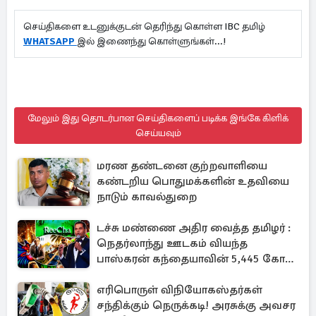
செய்திகளை உடனுக்குடன் தெரிந்து கொள்ள IBC தமிழ்
WHATSAPP
இல் இணைந்து கொள்ளுங்கள்...!
மேலும் இது தொடர்பான செய்திகளைப் படிக்க இங்கே கிளிக்
செய்யவும்
மரண தண்டனை குற்றவாளியை
கண்டறிய பொதுமக்களின் உதவியை
நாடும் காவல்துறை
டச்சு மண்ணை அதிர வைத்த தமிழர் :
நெதர்லாந்து ஊடகம் வியந்த
பாஸ்கரன் கந்தையாவின் 5,445 கோடி
ரூபாய் சாம்ராஜ்யம்
எரிபொருள் விநியோகஸ்தர்கள்
சந்திக்கும் நெருக்கடி! அரசுக்கு அவசர