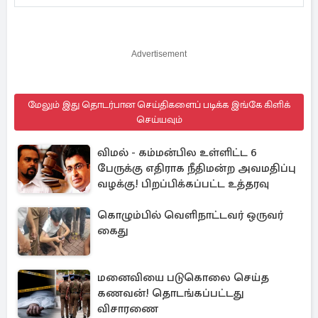
Advertisement
மேலும் இது தொடர்பான செய்திகளைப் படிக்க இங்கே கிளிக்
செய்யவும்
விமல் - கம்மன்பில உள்ளிட்ட 6
பேருக்கு எதிராக நீதிமன்ற அவமதிப்பு
வழக்கு! பிறப்பிக்கப்பட்ட உத்தரவு
கொழும்பில் வெளிநாட்டவர் ஒருவர்
கைது
மனைவியை படுகொலை செய்த
கணவன்! தொடங்கப்பட்டது
விசாரணை