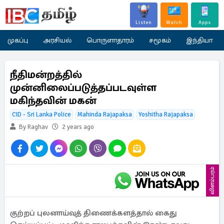
Listen
Watch
Apps
முகப்பு
அரசியல்
பொருளாதாரம்
சமூகம்
இந்தியா
நீதிமன்றத்தில்
முன்னிலைப்படுத்தப்படவுள்ள
மகிந்தவின் மகன்
CID - Sri Lanka Police
Mahinda Rajapaksa
Yoshitha Rajapaksa
By Raghav
2 years ago
விளம்பரம்
குற்றப் புலனாய்வுத் திணைக்களத்தால் கைது