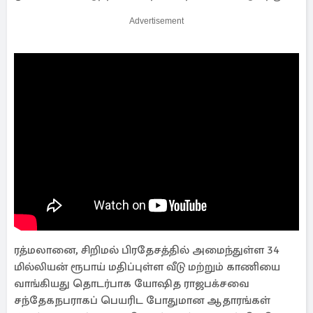
Advertisement
ரத்மலானை, சிறிமல் பிரதேசத்தில் அமைந்துள்ள 34
மில்லியன் ரூபாய் மதிப்புள்ள வீடு மற்றும் காணியை
வாங்கியது தொடர்பாக யோஷித ராஜபக்சவை
சந்தேகநபராகப் பெயரிட போதுமான ஆதாரங்கள்