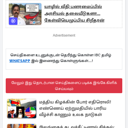
யாழில் வீதி புனரமைப்பில்
அரசியல் தலையீடுகளா...
கேள்வியெழுப்பிய சிறீதரன்
Advertisement
செய்திகளை உடனுக்குடன் தெரிந்து கொள்ள IBC தமிழ்
WHATSAPP
இல் இணைந்து கொள்ளுங்கள்...!
மேலும் இது தொடர்பான செய்திகளைப் படிக்க இங்கே கிளிக்
செய்யவும்
மத்திய கிழக்கின் போர் எதிரொலி!
எண்ணெய் ஏற்றுமதியில் பாரிய
வீழ்ச்சி காணும் உலக நாடுகள்
இலங்கைக் கடவுச்சீட்டினால் சிக்கல்: