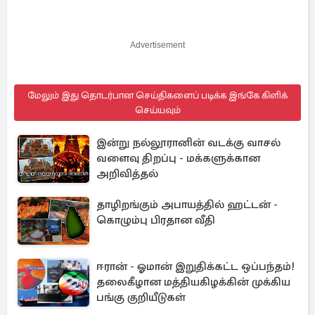
Advertisement
மேலும் இது தொடர்பான செய்திகளைப் படிக்க இங்கே கிளிக்
செய்யவும்
இன்று நல்லூரானின் வடக்கு வாசல்
வளைவு திறப்பு - மக்களுக்கான
அறிவித்தல்
தாழிறங்கும் அபாயத்தில் ஹட்டன் -
கொழும்பு பிரதான வீதி
ஈரான் - ஓமான் இறுதிக்கட்ட ஒப்பந்தம்!
தலைகீழான மத்தியகிழக்கின் முக்கிய
பங்கு குறியீடுகள்