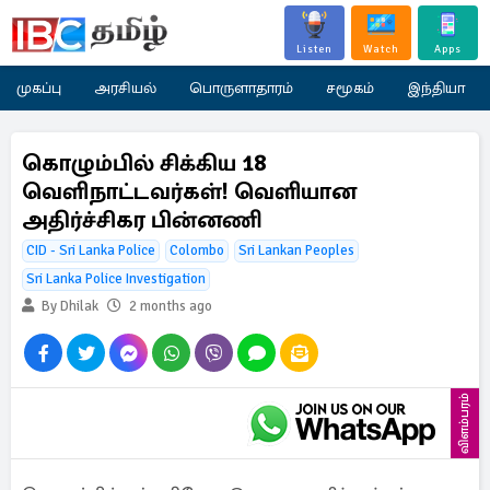
Listen
Watch
Apps
முகப்பு
அரசியல்
பொருளாதாரம்
சமூகம்
இந்தியா
கொழும்பில் சிக்கிய 18
வெளிநாட்டவர்கள்! வெளியான
அதிர்ச்சிகர பின்னணி
CID - Sri Lanka Police
Colombo
Sri Lankan Peoples
Sri Lanka Police Investigation
By Dhilak
2 months ago
விளம்பரம்