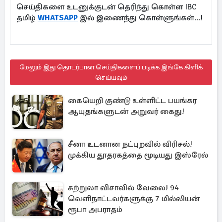
செய்திகளை உடனுக்குடன் தெரிந்து கொள்ள IBC
தமிழ்
WHATSAPP
இல் இணைந்து கொள்ளுங்கள்...!
மேலும் இது தொடர்பான செய்திகளைப் படிக்க இங்கே கிளிக்
செய்யவும்
கையெறி குண்டு உள்ளிட்ட பயங்கர
ஆயுதங்களுடன் அறுவர் கைது!
சீனா உடனான நட்புறவில் விரிசல்!
முக்கிய தூதரகத்தை மூடியது இஸ்ரேல்
சுற்றுலா விசாவில் வேலை! 94
வெளிநாட்டவர்களுக்கு 7 மில்லியன்
ரூபா அபராதம்