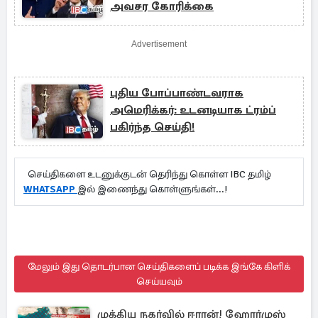
அவசர கோரிக்கை
Advertisement
புதிய போப்பாண்டவராக
அமெரிக்கர்: உடனடியாக ட்ரம்ப்
பகிர்ந்த செய்தி!
செய்திகளை உடனுக்குடன் தெரிந்து கொள்ள IBC தமிழ்
WHATSAPP
இல் இணைந்து கொள்ளுங்கள்...!
மேலும் இது தொடர்பான செய்திகளைப் படிக்க இங்கே கிளிக்
செய்யவும்
முக்கிய நகர்வில் ஈரான்! ஹோர்முஸ்