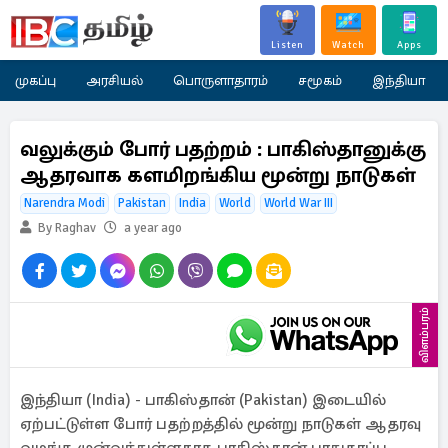
Listen
Watch
Apps
முகப்பு
அரசியல்
பொருளாதாரம்
சமூகம்
இந்தியா
வலுக்கும் போர் பதற்றம் : பாகிஸ்தானுக்கு
ஆதரவாக களமிறங்கிய மூன்று நாடுகள்
Narendra Modi
Pakistan
India
World
World War III
By Raghav
a year ago
விளம்பரம்
இந்தியா (India) - பாகிஸ்தான் (Pakistan) இடையில்
ஏற்பட்டுள்ள போர் பதற்றத்தில் மூன்று நாடுகள் ஆதரவு