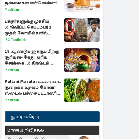
நன்மைகள் என்னென்ன?
Manithan
பக்தர்களுக்கு முக்கிய
அறிவிப்பு: செப்டம்பர் 1
முதல் கோயில்களில்
மொபைலுக்கு தடை!
IBC Tamilnadu
18 ஆண்டுகளுக்குப் பிறகு
சூரியன்- கேது அரிய
சேர்க்கை: அதிர்ஷ்டம்
பெறும் 3 ராசிகள்!
Manithan
Pattani Masala : உடல் எடை
குறைக்க உதவும் கேரளா
ஸ்டைல் பச்சை பட்டாணி
கிரேவி
Manithan
துயர் பகிர்வு
மரண அறிவித்தல்