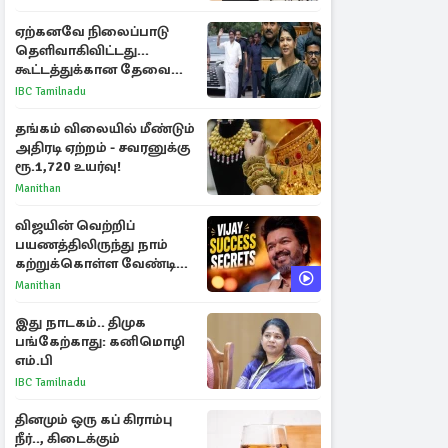
ஏற்கனவே நிலைப்பாடு
தெளிவாகிவிட்டது...
கூட்டத்துக்கான தேவை
என்ன? - கனிமொழி
IBC Tamilnadu
விமர்சனம்
தங்கம் விலையில் மீண்டும்
அதிரடி ஏற்றம் - சவரனுக்கு
ரூ.1,720 உயர்வு!
Manithan
விஜயின் வெற்றிப்
பயணத்திலிருந்து நாம்
கற்றுக்கொள்ள வேண்டிய
முக்கிய 3 விடயங்கள்!
Manithan
இது நாடகம்.. திமுக
பங்கேற்காது: கனிமொழி
எம்.பி
IBC Tamilnadu
தினமும் ஒரு கப் கிராம்பு
நீர்.., கிடைக்கும்