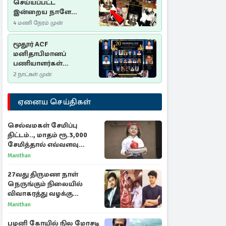
செய்யப்பட்ட
இன்றைய நாளே
செம்மணி
4 மணி நேரம் முன்
இனப்படுகொலை
தினம்…!
மூதூர் ACF
மனிதாபிமானப்
பணியாளர்கள்
படுகொலை (2006): 20
2 நாட்கள் முன்
ஆண்டுகளாகியும் நீதி
மறுக்கப்பட்ட
ஏனைய செய்திகள்
மனிதாபிமானப்
பேரவலம்
செல்வமகள் சேமிப்பு
திட்டம்.., மாதம் ரூ.3,000
சேமித்தால் எவ்வளவு
கிடைக்கும்?
Manithan
27வது திருமண நாள்
நெருங்கும் நிலையில்
விவாகரத்து வழக்கு
வாபஸ்! விஜய்யுடன்
Manithan
மீண்டும் இணைவாரா?
பழனி கோயில் நில மோசடி