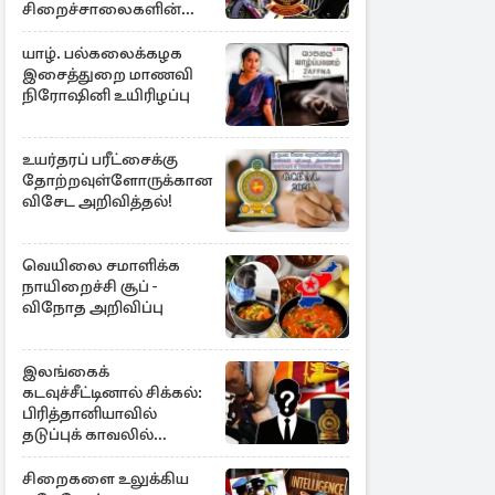
சிறைச்சாலைகளின்
பாதுகாப்பில் பாரிய
அச்சுறுத்தல்
யாழ். பல்கலைக்கழக
இசைத்துறை மாணவி
நிரோஷினி உயிரிழப்பு
உயர்தரப் பரீட்சைக்கு
தோற்றவுள்ளோருக்கான
விசேட அறிவித்தல்!
வெயிலை சமாளிக்க
நாயிறைச்சி சூப் -
விநோத அறிவிப்பு
இலங்கைக்
கடவுச்சீட்டினால் சிக்கல்:
பிரித்தானியாவில்
தடுப்புக் காவலில்
முன்னாள் எம்.பி!
சிறைகளை உலுக்கிய