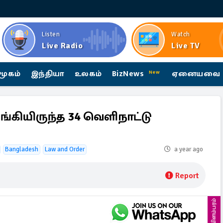
Listen
Watch
Live Radio
Live TV
மூகம்
இந்தியா
உலகம்
BizNews
ஏனையவை
New
ங்கியிருந்த 34 வெளிநாட்டு
Bangladesh
Law and Order
a year ago
Report
விளம்பரம்