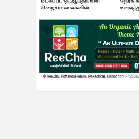
மீட்கப்படாத ஆயுதங்கள்!
நேரக் க
சிறைச்சாலைகளின்
உளவுத்த
பாதுகாப்பில் பாரிய
சதி அம
அச்சுறுத்தல்