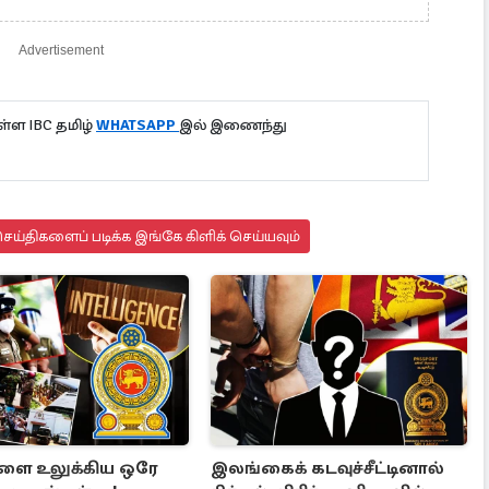
Advertisement
்ள IBC தமிழ்
WHATSAPP
இல் இணைந்து
ய்திகளைப் படிக்க இங்கே கிளிக் செய்யவும்
ளை உலுக்கிய ஒரே
இலங்கைக் கடவுச்சீட்டினால்