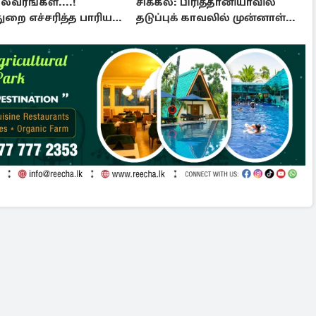
லவரங்கள்....!
சிக்கல்: பிரித்தானியாவில்
ுறை எச்சரித்த பாரிய
தடுப்புக் காவலில் முன்னாள்
்பலம்
எம்.பி!