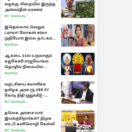
வழக்கு: சிறையில் இருந்த
அன்வர்தீன் மரணம்
IBC Tamilnadu
இதெல்லாம் வெறும்
ட்ராமா! மோகன் சர்மா
முதியோர் இல்ல நாடகம்
குறித்து குட்டி பத்மினி
Manithan
பரபரப்பு பேட்டி
ஆகஸ்ட் 11ல் உருவாகும்
கஜகேசரி ராஜயோகம்:
தொழில் நிலையில்
அதிர்ஷ்டம் பெறும் 3
Manithan
ராசிகள்!
வறட்சியை சமாளிக்க
தமிழக அரசு ரூ.288.97
கோடி நிதி ஒதுக்கீடு -
வெளியான அரசாணை
IBC Tamilnadu
தவெக அரசை யார்
இயக்குகிறார்கள்? திமுக
எம்.பி கனிமொழி கேள்வி
IBC Tamilnadu