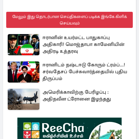
மேலும் இது தொடர்பான செய்திகளைப் படிக்க இங்கே கிளிக்
செய்யவும்
ஈரானின் உயர்மட்ட பாதுகாப்பு
அதிகாரி! மொஜ்தாபா காமேனியின்
அதிரடி உத்தரவு
ஈரானிடம் நஷ்டஈடு கோரும் ட்ரம்ப்...!
சர்வதேசப் பேச்சுவார்த்தையில் புதிய
திருப்பம்
அமெரிக்காவிற்கு பேரிழப்பு :
அதிநவீன ட்ரோனை இழந்தது