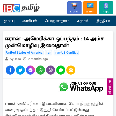
Listen
Watch
Apps
முகப்பு
அரசியல்
பொருளாதாரம்
சமூகம்
இந்தியா
ஈரான் -அமெரிக்கா ஒப்பந்தம் : 14 அம்ச
முன்மொழிவு இவைதான்
United States of America
Iran
Iran-US Conflict
By Jaso
2 months ago
விளம்பரம்
ஈரான்-அமெரிக்கா இடையிலான போா் நிறுத்தத்தின்
வரைவு ஒப்பந்தம் இறுதி செய்யப்பட்டுள்ளது