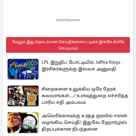
Advertisement
மேலும் இது தொடர்பான செய்திகளைப் படிக்க இங்கே கிளிக்
செய்யவும்
LPL இறுதிப் போட்டியில் Jaffna Kings -
இரசிகர்களுக்கு இலவச அனுமதி
சிறைகளை உலுக்கிய ஒரே நேரக்
கலவரங்கள்....! உளவுத்துறை எச்சரித்த
பாரிய சதி அம்பலம்
அமெரிக்காவுக்கு உரத்த குரலில் ஈரான்
வழங்கிய செய்தி! இதுவே ஹோர்முஸ்
திறப்புக்கான நிபந்தனை