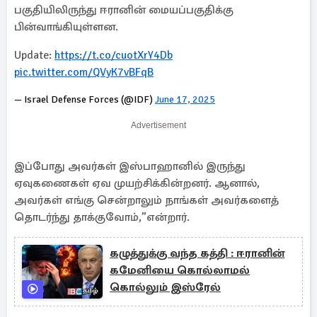
பகுதியிலிருந்து ஈரானின் மையப்பகுதிக்கு
பின்வாங்கியுள்ளன.
Update:
https://t.co/cuotXrY4Db
pic.twitter.com/QVyK7vBFqB
— Israel Defense Forces (@IDF)
June 17, 2025
Advertisement
இப்போது அவர்கள் இஸ்பாஹானில் இருந்து
ஏவுகணைகள் ஏவ முயற்சிக்கின்றனர். ஆனால்,
அவர்கள் எங்கு சென்றாலும் நாங்கள் அவர்களைத்
தொடர்ந்து தாக்குவோம்,”என்றார்.
கழுத்துக்கு வந்த கத்தி : ஈரானின்
கமேனியை கொல்லாமல்
கொல்லும் இஸ்ரேல்