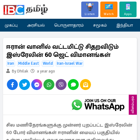
Listen
Watch
Apps
முகப்பு
அரசியல்
பொருளாதாரம்
சமூகம்
இந்தியா
ஈரான் வானில் வட்டமிட்டு சிதறவிடும்
இஸ்ரேலின் 60 ஜெட் விமானங்கள்
Iran
Middle East
World
Iran-Israel War
By Dhilak
a year ago
விளம்பரம்
சில மணிநேரங்களுக்கு முன்னர் புறப்பட்ட இஸ்ரேலின்
60 போர் விமானங்கள் ஈரானின் மையப் பகுதியில்