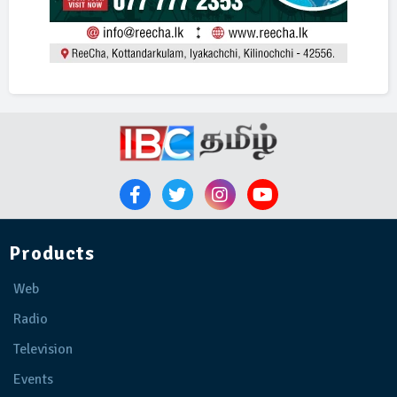
Products
Web
Radio
Television
Events