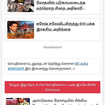
மோதலில் படுகாயமடைந்த
மற்றொரு சிறை அதிகாரி
உயிரிழப்பு
சுரேஷ் சலேவிடமிருந்து 600 பக்க
இரகசிய அறிக்கை
Advertisement
செய்திகளை உடனுக்குடன் தெரிந்து கொள்ள
IBC தமிழ்
WHATSAPP
இல் இணைந்து கொள்ளுங்கள்...!
மேலும் இது தொடர்பான செய்திகளைப் படிக்க இங்கே கிளிக்
செய்யவும்
அஸ்வெசும மோசடியில் சிக்கிய