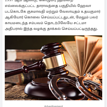
1997 ஆம் ஆண்டு, கொழும்பு நீதிமன்ற
எல்லைக்குட்பட்ட தாராவத்தை பகுதியில் ஹேவா
படகொடகே குசுமாவதி மற்றும் வேலாயுதம் உதயகுமார்
ஆகியோர் கொலை செய்யப்பட்டதுடன், மேலும் பலர்
காயமடைந்த சம்பவம் தொடர்பிலேயே சட்டமா
அதிபரால் இந்த வழக்கு தாக்கல் செய்யப்பட்டிருந்தது.
Advertisement