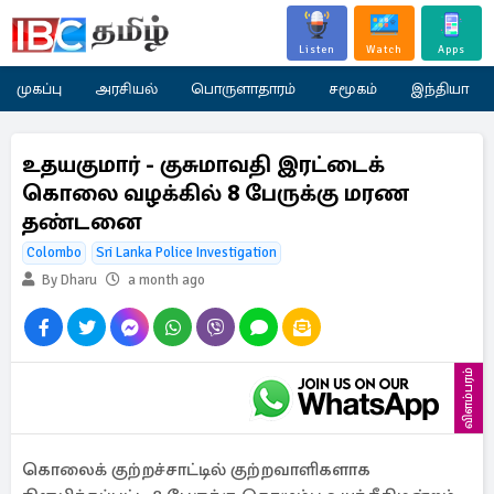
Listen
Watch
Apps
முகப்பு
அரசியல்
பொருளாதாரம்
சமூகம்
இந்தியா
உதயகுமார் - குசுமாவதி இரட்டைக்
கொலை வழக்கில் 8 பேருக்கு மரண
தண்டனை
Colombo
Sri Lanka Police Investigation
By Dharu
a month ago
விளம்பரம்
கொலைக் குற்றச்சாட்டில் குற்றவாளிகளாக