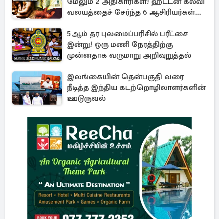
மேலும் 2 அதிகாரிகள்! ஹட்டன் கல்வி
வலயத்தைச் சேர்ந்த 6 ஆசிரியர்கள்
குறித்து விசாரணை
5ஆம் தர புலமைப்பரிசில் பரீட்சை
இன்று! ஒரு மணி நேரத்திற்கு
முன்னதாக வருமாறு அறிவுறுத்தல்
இலங்கையின் தென்பகுதி வரை
நீடித்த இந்திய கடற்றொழிலாளர்களின்
ஊடுருவல்