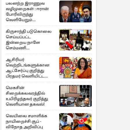
பலனற்ற இராணுவ
வழிமுறைகள் : ஈரான்
போரிலிருந்து
வெளியேறும்
வழியைத்தேடும்
அமெரிக்க தளபதி
கிருசாந்தி படுகொலை
செய்யப்பட்ட
இன்றைய நாளே
செம்மணி
இனப்படுகொலை
தினம்…!
ஆசிரியர்
வெற்றிடங்களுக்கான
ஆட்சேர்ப்பு குறித்து
பிரதமர் வெளியிட்ட
அறிவிப்பு
மெகசின்
சிறைக்கலவரத்தில்
உயிரிழந்தவர் குறித்து
வெளியான தகவல்!
வெயிலை சமாளிக்க
நாயிறைச்சி சூப் -
விநோத அறிவிப்பு