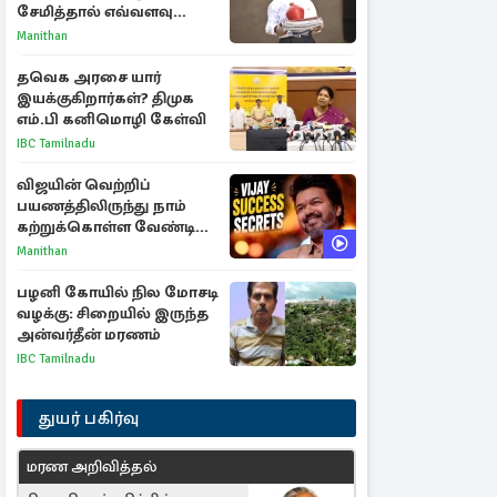
சேமித்தால் எவ்வளவு
கிடைக்கும்?
Manithan
தவெக அரசை யார்
இயக்குகிறார்கள்? திமுக
எம்.பி கனிமொழி கேள்வி
IBC Tamilnadu
விஜயின் வெற்றிப்
பயணத்திலிருந்து நாம்
கற்றுக்கொள்ள வேண்டிய
முக்கிய 3 விடயங்கள்!
Manithan
பழனி கோயில் நில மோசடி
வழக்கு: சிறையில் இருந்த
அன்வர்தீன் மரணம்
IBC Tamilnadu
துயர் பகிர்வு
மரண அறிவித்தல்