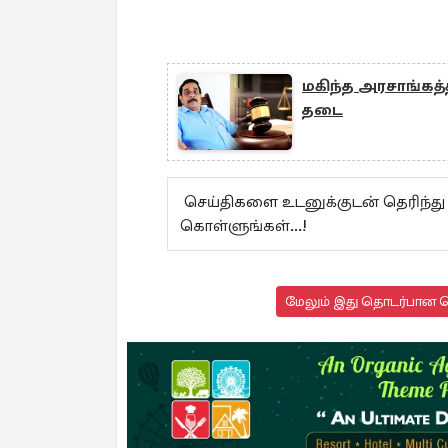
மகிந்த அரசாங்கத
தடை
செய்திகளை உடனுக்குடன் தெரிந்த
கொள்ளுங்கள்...!
மேலும் இது தொடர்பான செ