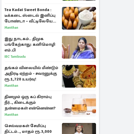
Tea Kadai Sweet Bonda :
டீக்கடை ஸ்டைல் இனிப்பு
போண்டா – வீட்டிலேயே
செய்வது எப்படி?
Manithan
இது நாடகம்.. திமுக
பங்கேற்காது: கனிமொழி
எம்.பி
IBC Tamilnadu
தங்கம் விலையில் மீண்டும்
அதிரடி ஏற்றம் - சவரனுக்கு
ரூ.1,720 உயர்வு!
Manithan
தினமும் ஒரு கப் கிராம்பு
நீர்.., கிடைக்கும்
நன்மைகள் என்னென்ன?
Manithan
செல்வமகள் சேமிப்பு
திட்டம்.., மாதம் ரூ.3,000