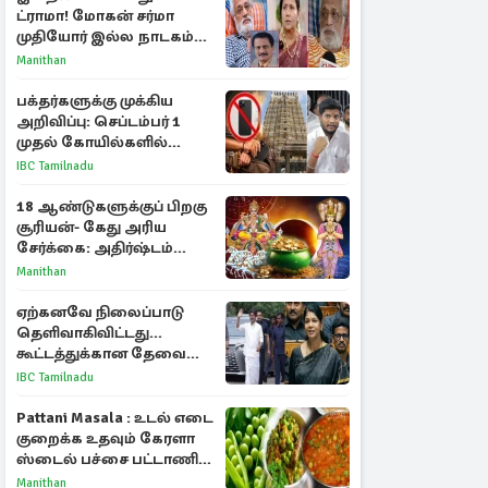
ட்ராமா! மோகன் சர்மா
முதியோர் இல்ல நாடகம்
குறித்து குட்டி பத்மினி
Manithan
பரபரப்பு பேட்டி
பக்தர்களுக்கு முக்கிய
அறிவிப்பு: செப்டம்பர் 1
முதல் கோயில்களில்
மொபைலுக்கு தடை!
IBC Tamilnadu
18 ஆண்டுகளுக்குப் பிறகு
சூரியன்- கேது அரிய
சேர்க்கை: அதிர்ஷ்டம்
பெறும் 3 ராசிகள்!
Manithan
ஏற்கனவே நிலைப்பாடு
தெளிவாகிவிட்டது...
கூட்டத்துக்கான தேவை
என்ன? - கனிமொழி
IBC Tamilnadu
விமர்சனம்
Pattani Masala : உடல் எடை
குறைக்க உதவும் கேரளா
ஸ்டைல் பச்சை பட்டாணி
கிரேவி
Manithan