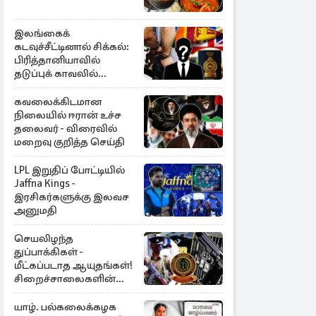
இலங்கைக்
கடவுச்சீட்டினால் சிக்கல்:
பிரித்தானியாவில்
தடுப்புக் காவலில்
முன்னாள் எம்.பி!
கவலைக்கிடமான
நிலையில் ஈரான் உச்ச
தலைவர் - விரைவில்
மறைவு குறித்த செய்தி
LPL இறுதிப் போட்டியில்
Jaffna Kings -
இரசிகர்களுக்கு இலவச
அனுமதி
செயலிழந்த
துப்பாக்கிகள் -
மீட்கப்படாத ஆயுதங்கள்!
சிறைச்சாலைகளின்
பாதுகாப்பில் பாரிய
அச்சுறுத்தல்
யாழ். பல்கலைக்கழக