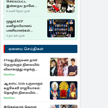
செய்யப்பட்ட
இன்றைய நாளே
செம்மணி
6 மணி நேரம் முன்
இனப்படுகொலை
தினம்…!
மூதூர் ACF
மனிதாபிமானப்
பணியாளர்கள்
படுகொலை (2006): 20
2 நாட்கள் முன்
ஆண்டுகளாகியும் நீதி
மறுக்கப்பட்ட
ஏனைய செய்திகள்
மனிதாபிமானப்
பேரவலம்
27வது திருமண நாள்
நெருங்கும் நிலையில்
விவாகரத்து வழக்கு
வாபஸ்! விஜய்யுடன்
Manithan
மீண்டும் இணைவாரா?
ஆகஸ்ட் 11ல் உருவாகும்
கஜகேசரி ராஜயோகம்:
தொழில் நிலையில்
அதிர்ஷ்டம் பெறும் 3
Manithan
ராசிகள்!
இதெல்லாம் வெறும்