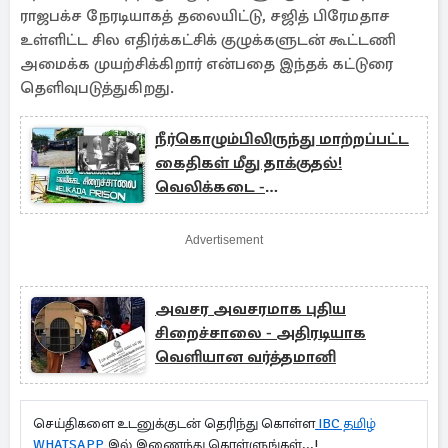
ராஜபக்ச நேரடியாகத் தலையிட்டு, சஜித் பிரேமதாச
உள்ளிட்ட சில எதிர்க்கட்சிக் குழுக்களுடன் கூட்டணி
அமைக்க முயற்சிக்கிறார் என்பதை இந்தக் கட்டுரை
தெளிவுபடுத்துகிறது.
நீர்கொழும்பிலிருந்து மாற்றப்பட்ட
கைதிகள் மீது தாக்குதல்!
வெலிக்கடை -
அங்குனுகோலாவில் இருவர் பலி
Advertisement
அவசர அவசரமாக புதிய
சிறைச்சாலை - அதிரடியாக
வெளியான வர்த்தமானி
செய்திகளை உடனுக்குடன் தெரிந்து கொள்ள
IBC தமிழ்
WHATSAPP
இல் இணைந்து கொள்ளுங்கள்...!