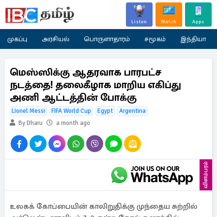
Listen
Watch
Apps
முகப்பு
அரசியல்
பொருளாதாரம்
சமூகம்
இந்தியா
மெஸ்ஸிக்கு ஆதரவாக பாரபட்ச
நடத்தை! தலைகீழாக மாறிய எகிப்து
அணி ஆட்டத்தின் போக்கு
Lionel Messi
FIFA World Cup
Egypt
Argentina
By Dharu
a month ago
விளம்பரம்
உலகக் கோப்பையின் காலிறுதிக்கு முந்தைய சுற்றில்