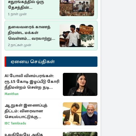
சதுரங்கத்தில் ஒரு
தேசத்தின்
தீர்க்கதரிசனம் :
1 நாள் முன்
சுதுமலை பிரகடனம்
ஒரு வரலாற்றுப் பாடம்
தலைவரைக் காணத்
திரண்ட மக்கள்
வெள்ளம்... வரலாற்றுச்
சிறப்புமிக்க சுதுமலைப்
2 நாட்கள் முன்
பிரகடனம்…
ஏனைய செய்திகள்
AI போலி விளம்பரங்கள்:
ரூ.15 கோடி இழப்பீடு கோரி
நீதிமன்றம் சென்ற நடிகை
ஸ்ருதி ஹாசன்!
Manithan
ஆறுகள் இணைப்புத்
திட்டம்: விரைவான
செயல்பாட்டுக்கு
பிரதமருக்கு முதலமைச்சர்
IBC Tamilnadu
கடிதம்
உலகிலேயே அதிக