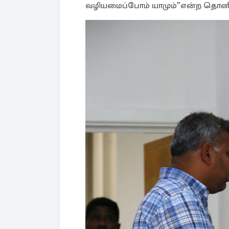
வழியமைப்போம் யாமும்”என்ற தொனிப