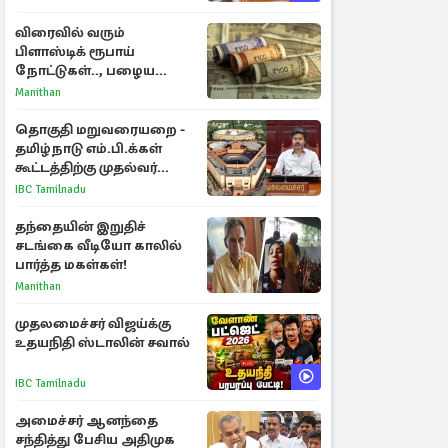
விரைவில் வரும்
பிளாஸ்டிக் ரூபாய்
நோட்டுகள்.., பழைய
காகித நோட்டுகள்
Manithan
செல்லுமா?
தொகுதி மறுவரையறை -
தமிழ்நாடு எம்.பி.க்கள்
கூட்டத்திற்கு முதல்வர்
விஜய் அழைப்பு
IBC Tamilnadu
தந்தையின் இறுதிச்
சடங்கை வீடியோ காலில்
பார்த்த மகள்கள்!
Manithan
முதலமைச்சர் விஜய்க்கு
உதயநிதி ஸ்டாலின் சவால்
IBC Tamilnadu
அமைச்சர் ஆனந்தை
சந்தித்து பேசிய அதிமுக