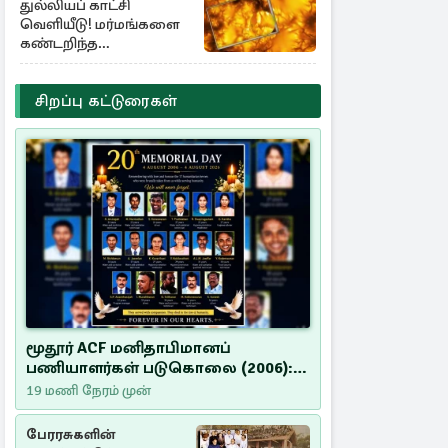
துல்லியப் காட்சி
வெளியீடு! மர்மங்களை
கண்டறிந்த
விஞ்ஞானிகள்
சிறப்பு கட்டுரைகள்
மூதூர் ACF மனிதாபிமானப்
பணியாளர்கள் படுகொலை (2006):
20 ஆண்டுகளாகியும் நீதி
19 மணி நேரம் முன்
மறுக்கப்பட்ட மனிதாபிமானப்
பேரவலம்
பேரரசுகளின்