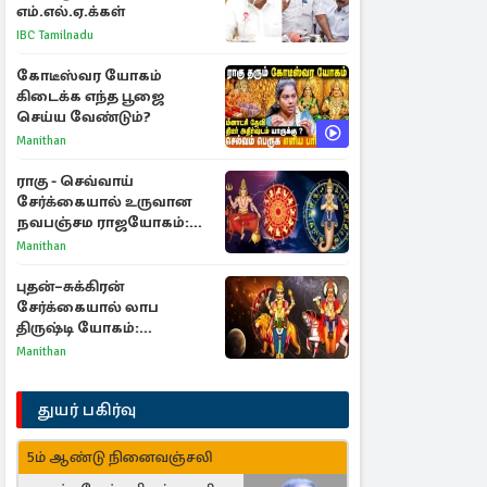
எம்.எல்.ஏ.க்கள்
IBC Tamilnadu
கோடீஸ்வர யோகம்
கிடைக்க எந்த பூஜை
செய்ய வேண்டும்?
Manithan
ராகு - செவ்வாய்
சேர்க்கையால் உருவான
நவபஞ்சம ராஜயோகம்:
அதிர்ஷ்டம் பெறும் 3
Manithan
ராசிகள்!
புதன்–சுக்கிரன்
சேர்க்கையால் லாப
திருஷ்டி யோகம்:
அதிர்ஷ்டம் பெறும் டாப் 3
Manithan
ராசிகள்!
துயர் பகிர்வு
5ம் ஆண்டு நினைவஞ்சலி