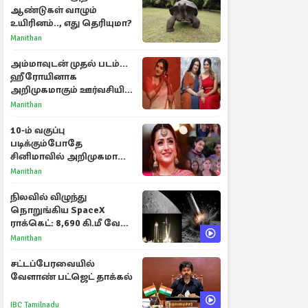
ஆண்டுகள் வாழும்
உயிரினம்.., எது தெரியுமா?
Manithan
அம்மாவுடன் முதல் படம்...
ஹீரோயினாக
அறிமுகமாகும் ஊர்வசியின்
மகள் தேஜலட்சுமி!
Manithan
10-ம் வகுப்பு
படிக்கும்போதே
சினிமாவில் அறிமுகமான
த்ரிஷா! உண்மையை
Manithan
பகிர்ந்த இயக்குநர் பிரவீன்
காந்தி
நிலவில் விழுந்து
நொறுங்கிய SpaceX
ராக்கெட்: 8,690 கி.மீ வேக
மோதலால் உருவான புதிய
Manithan
பள்ளம்!
சட்டப்பேரவையில்
வேளாண் பட்ஜெட் தாக்கல்
IBC Tamilnadu