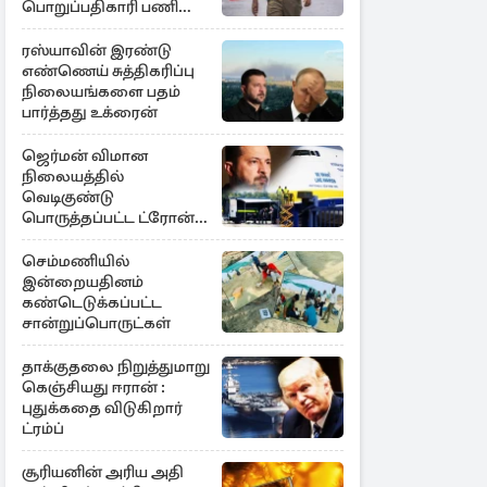
பொறுப்பதிகாரி பணி
இடைநீக்கம்
ரஸ்யாவின் இரண்டு
எண்ணெய் சுத்திகரிப்பு
நிலையங்களை பதம்
பார்த்தது உக்ரைன்
ஜெர்மன் விமான
நிலையத்தில்
வெடிகுண்டு
பொருத்தப்பட்ட ட்ரோன்!
தப்பியது உக்ரைன்
விமானம்
செம்மணியில்
இன்றையதினம்
கண்டெடுக்கப்பட்ட
சான்றுப்பொருட்கள்
தாக்குதலை நிறுத்துமாறு
கெஞ்சியது ஈரான் :
புதுக்கதை விடுகிறார்
ட்ரம்ப்
சூரியனின் அரிய அதி