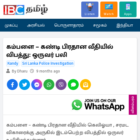
Listen
Watch
Apps
முகப்பு
அரசியல்
பொருளாதாரம்
சமூகம்
இந்தியா
கம்பளை – கண்டி பிரதான வீதியில்
விபத்து: ஒருவர் பலி
Kandy
Sri Lanka Police Investigation
By Dharu
9 months ago
விளம்பரம்
கம்பளை – கண்டி பிரதான வீதியில் கெலிஓயா , சரமட
விகாரைக்கு அருகில் இடம்பெற்ற விபத்தில் ஒருவர்