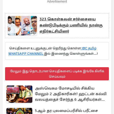
Advertisement
323 கொள்கலன் சர்ச்சையை
கண்டுபிடிக்கும் பணியில் நான்கு
எதிர்கட்சியினர்
செய்திகளை உடனுக்குடன் தெரிந்து கொள்ள
IBC தமிழ்
WHATSAPP CHANNEL
இல் இணைந்து கொள்ளுங்கள்...!
மேலும் இது தொடர்பான செய்திகளைப் படிக்க இங்கே கிளிக்
செய்யவும்
அஸ்வெசும மோசடியில் சிக்கிய
மேலும் 2 அதிகாரிகள்! ஹட்டன் கல்வி
வலயத்தைச் சேர்ந்த 6 ஆசிரியர்கள்
குறித்து விசாரணை
5ஆம் தர புலமைப்பரிசில் பரீட்சை