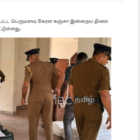
றப்பட்ட பெருமளவு கேரள கஞ்சா இன்றைய தினம்
்டுள்ளது.