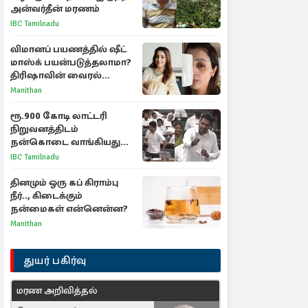
அன்வர்தீன் மரணம்
IBC Tamilnadu
விமானப் பயணத்தில் ஷீட்
மாஸ்க் பயன்படுத்தலாமா?
திரிஷாவின் வைரல்
செல்ஃபிக்கு மருத்துவர்
Manithan
விளக்கம்
ரூ.900 கோடி லாட்டரி
நிறுவனத்திடம்
நன்கொடை வாங்கியது
ஏன்? உதயநிதி - ஆதவ்
IBC Tamilnadu
விவாதம்
தினமும் ஒரு கப் கிராம்பு
நீர்.., கிடைக்கும்
நன்மைகள் என்னென்ன?
Manithan
துயர் பகிர்வு
மரண அறிவித்தல்