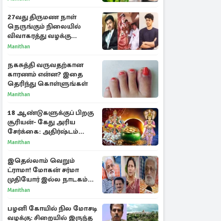
27வது திருமண நாள்
நெருங்கும் நிலையில்
விவாகரத்து வழக்கு
வாபஸ்! விஜய்யுடன்
Manithan
மீண்டும் இணைவாரா?
நகசுத்தி வருவதற்கான
காரணம் என்ன? இதை
தெரிந்து கொள்ளுங்கள்
Manithan
18 ஆண்டுகளுக்குப் பிறகு
சூரியன்- கேது அரிய
சேர்க்கை: அதிர்ஷ்டம்
பெறும் 3 ராசிகள்!
Manithan
இதெல்லாம் வெறும்
ட்ராமா! மோகன் சர்மா
முதியோர் இல்ல நாடகம்
குறித்து குட்டி பத்மினி
Manithan
பரபரப்பு பேட்டி
பழனி கோயில் நில மோசடி
வழக்கு: சிறையில் இருந்த