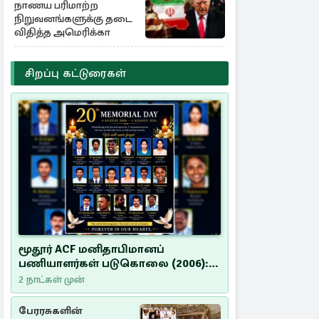
நாணய பரிமாற்ற
நிறுவனங்களுக்கு தடை
விதித்த அமெரிக்கா
சிறப்பு கட்டுரைகள்
மூதூர் ACF மனிதாபிமானப்
பணியாளர்கள் படுகொலை (2006):
20 ஆண்டுகளாகியும் நீதி
2 நாட்கள் முன்
மறுக்கப்பட்ட மனிதாபிமானப்
பேரவலம்
பேரரசுகளின்