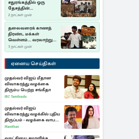
சதுரங்கத்தில் ஒரு
தேசத்தின்
தீர்க்கதரிசனம் :
2 நாட்கள் முன்
சுதுமலை பிரகடனம்
ஒரு வரலாற்றுப் பாடம்
தலைவரைக் காணத்
திரண்ட மக்கள்
வெள்ளம்... வரலாற்றுச்
சிறப்புமிக்க சுதுமலைப்
3 நாட்கள் முன்
பிரகடனம்…
ஏனைய செய்திகள்
முதல்வர் விஜய் மீதான
விவாகரத்து வழக்கை
திரும்ப பெற்ற சங்கீதா
IBC Tamilnadu
முதல்வர் விஜய்
விவாகரத்து வழக்கில் புதிய
திருப்பம் - வழக்கை வாபஸ்
பெற்ற சங்கீதா!
Manithan
வறட்சியை சமாளிக்க