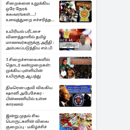
சிறைகளை உலுக்கிய
ஒரே நேரக்
கலவரங்கள்....!
உளவுத்துறை எச்சரித்த
பாரிய சதி அம்பலம்
உயிரியல் பரீட்சை
வினாத்தாளில் தமிழ்
மாணவர்களுக்கு அநீதி :
அம்பலப்படுத்திய எம்.பி
3 சிறைச்சாலைகளில்
தொடர் வன்முறைகள்:
முக்கிய புள்ளியின்
உயிருக்கு ஆபத்து
திடீரென பதவி விலகிய
ஷானி அபேசேகர -
பின்னணியில் உள்ள
காரணம்
இன்று முதல் சில
பொருட்களின் விலை
குறைப்பு - மகிழ்ச்சிச்