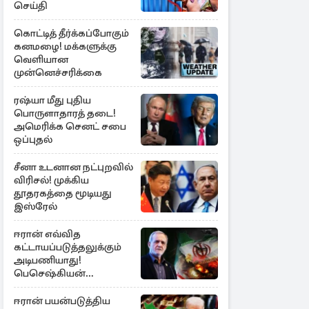
செய்தி
கொட்டித் தீர்க்கப்போகும்
கனமழை! மக்களுக்கு
வெளியான
முன்னெச்சரிக்கை
ரஷ்யா மீது புதிய
பொருளாதாரத் தடை!
அமெரிக்க செனட் சபை
ஒப்புதல்
சீனா உடனான நட்புறவில்
விரிசல்! முக்கிய
தூதரகத்தை மூடியது
இஸ்ரேல்
ஈரான் எவ்வித
கட்டாயப்படுத்தலுக்கும்
அடிபணியாது!
பெசெஷ்கியன்
அறிவிப்பு
ஈரான் பயன்படுத்திய