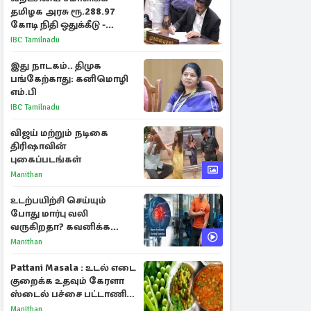
தமிழக அரசு ரூ.288.97
கோடி நிதி ஒதுக்கீடு -
வெளியான அரசாணை
IBC Tamilnadu
இது நாடகம்.. திமுக
பங்கேற்காது: கனிமொழி
எம்.பி
IBC Tamilnadu
விஜய் மற்றும் நடிகை
திரிஷாவின்
புகைப்படங்கள்
Manithan
உடற்பயிற்சி செய்யும்
போது மார்பு வலி
வருகிறதா? கவனிக்க
வேண்டிய எச்சரிக்கை
Manithan
அறிகுறிகள்
Pattani Masala : உடல் எடை
குறைக்க உதவும் கேரளா
ஸ்டைல் பச்சை பட்டாணி
கிரேவி
Manithan