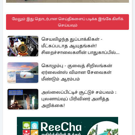
மேலும் இது தொடர்பான செய்திகளைப் படிக்க இங்கே கிளிக்
செய்யவும்
செயலிழந்த துப்பாக்கிகள் -
மீட்கப்படாத ஆயுதங்கள்!
சிறைச்சாலைகளின் பாதுகாப்பில்
பாரிய அச்சுறுத்தல்
கொழும்பு - குவைத் சிறிலங்கன்
ஏர்லைன்ஸ் விமான சேவைகள்
மீண்டும் ஆரம்பம்
அல்லைப்பிட்டிச் சூட்டுச் சம்பவம் :
புலனாய்வுப் பிரிவினர் அளித்த
அறிக்கை!