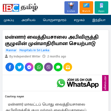
Listen
Watch
Apps
முகப்பு
அரசியல்
பொருளாதாரம்
சமூகம்
இந்தியா
மன்னார் வைத்தியசாலை அபிவிருத்தி
குழுவின் முன்மாதிரியான செயற்பாடு
Mannar
Hospitals in Sri Lanka
By Independent Writer
2 months ago
விளம்பரம்
Courtesy: nayan
மன்னார் மாவட்டப் பொது வைத்தியசாலை
அபிவிருத்திக் குழு மற்றும் வைத்தியசாலைப்