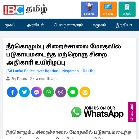
Listen
Watch
Apps
முகப்பு
அரசியல்
பொருளாதாரம்
சமூகம்
இந்தியா
நீர்கொழும்பு சிறைச்சாலை மோதலில்
படுகாயமடைந்த மற்றொரு சிறை
அதிகாரி உயிரிழப்பு
Sri Lanka Police Investigation
Negombo
Death
By Dharu
a month ago
விளம்பரம்
நீர்கொழும்பு சிறைச்சாலை மோதலில் படுகாயமடைந்த