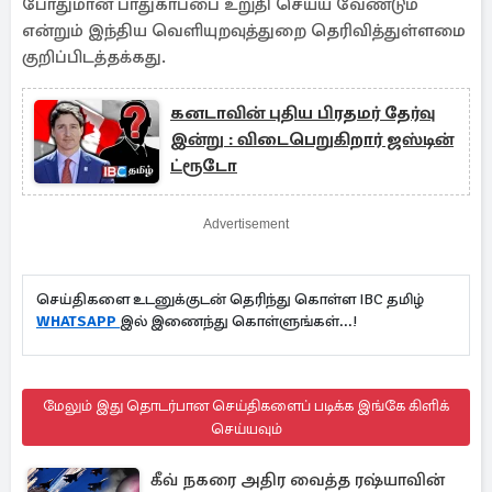
போதுமான பாதுகாப்பை உறுதி செய்ய வேண்டும்
என்றும் இந்திய வெளியுறவுத்துறை தெரிவித்துள்ளமை
குறிப்பிடத்தக்கது.
கனடாவின் புதிய பிரதமர் தேர்வு
இன்று : விடைபெறுகிறார் ஜஸ்டின்
ட்ரூடோ
Advertisement
செய்திகளை உடனுக்குடன் தெரிந்து கொள்ள IBC தமிழ்
WHATSAPP
இல் இணைந்து கொள்ளுங்கள்...!
மேலும் இது தொடர்பான செய்திகளைப் படிக்க இங்கே கிளிக்
செய்யவும்
கீவ் நகரை அதிர வைத்த ரஷ்யாவின்