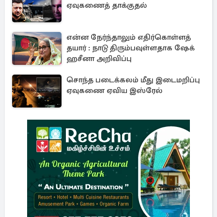
ஏவுகணைத் தாக்குதல்
என்ன நேர்ந்தாலும் எதிர்கொள்ளத்
தயார் : நாடு திரும்பவுள்ளதாக ஷேக்
ஹசீனா அறிவிப்பு
சொந்த படைக்கலம் மீது இடைமறிப்பு
ஏவுகணை ஏவிய இஸ்ரேல்