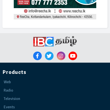
Products
Web
Radio
Television
Events